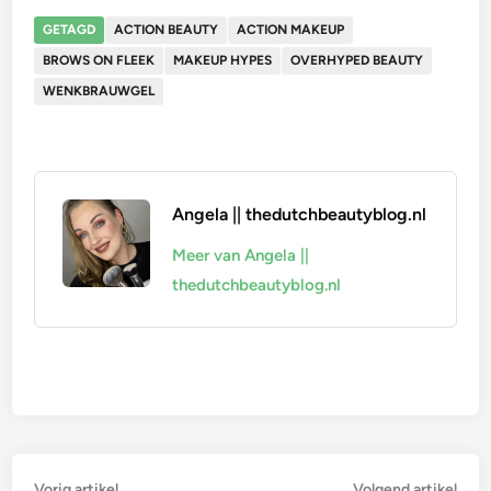
GETAGD
ACTION BEAUTY
ACTION MAKEUP
BROWS ON FLEEK
MAKEUP HYPES
OVERHYPED BEAUTY
WENKBRAUWGEL
Angela || thedutchbeautyblog.nl
Meer van Angela ||
thedutchbeautyblog.nl
Vorig
Vol
Vorig artikel
Volgend artikel