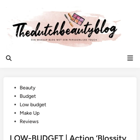
Ga
naar
de
inhoud
Hoo
Zoeken
openen
Geplaatst
Beauty
in
Budget
Low budget
Make Up
Reviews
LOW-BUDGET | Action ‘Blossity