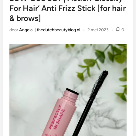
For Hair’ Anti Frizz Stick [for hair
& brows]
door
Angela || thedutchbeautyblog.nl
•
2 mei 2023
•
0