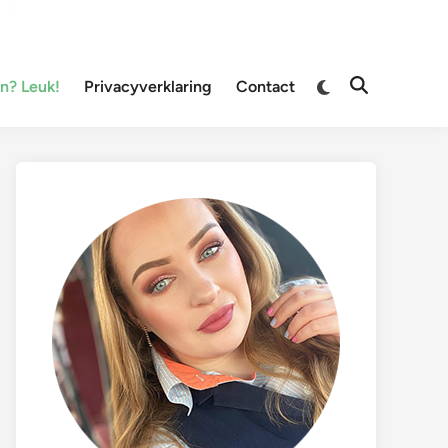
Overschakelen
? Leuk!
Privacyverklaring
Contact
Zoeken
naar
openen
donkere
modus