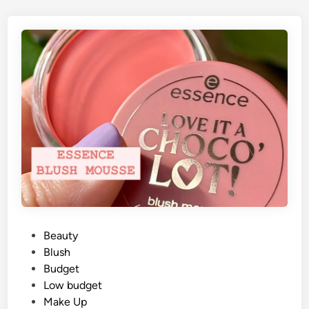
G
Beauty
e
Blush
p
Budget
l
Low budget
a
Make Up