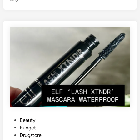
0
G
Beauty
e
Budget
p
Drugstore