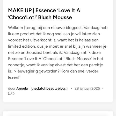
a
t
MAKE UP | Essence ‘Love It A
s
‘Choco’Lot!’ Blush Mousse
t
Welkom [terug] bij een nieuwe blogpost. Vandaag heb
i
ik een product dat ik nog snel aan je wil laten zien
n
voordat het uitverkocht is, want het is helaas een
limited edition, dus je moet er snel bij zijn wanneer je
net zo enthousiast bent als ik. Vandaag zet ik deze
Essence ‘Love It A ‘Choco’Lot!’ Blush Mousse’ in het
zonnetje, want ik verklap alvast dat het een pareltje
is.. Nieuwsgierig geworden? Kom dan snel verder
lezen!
door
Angela || thedutchbeautyblog.nl
•
28 januari 2025
•
2