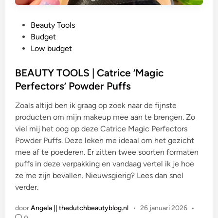
G
Beauty Tools
e
Budget
p
Low budget
l
a
BEAUTY TOOLS | Catrice ‘Magic
a
Perfectors’ Powder Puffs
t
Zoals altijd ben ik graag op zoek naar de fijnste
s
producten om mijn makeup mee aan te brengen. Zo
t
viel mij het oog op deze Catrice Magic Perfectors
i
Powder Puffs. Deze leken me ideaal om het gezicht
n
mee af te poederen. Er zitten twee soorten formaten
puffs in deze verpakking en vandaag vertel ik je hoe
ze me zijn bevallen. Nieuwsgierig? Lees dan snel
verder.
door
Angela || thedutchbeautyblog.nl
•
26 januari 2026
•