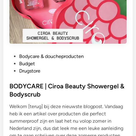
G
Bodycare & doucheproducten
e
Budget
p
Drugstore
l
a
BODYCARE | Ciroa Beauty Showergel &
a
Bodyscrub
t
Welkom [terug] bij deze nieuwste blogpost. Vandaag
s
heb ik een artikel over producten die perfect
t
summerproof zijn en laat het nu volop zomer in
i
Nederland zijn, dus dat leek me een leuke aanleiding
n
om te gaan schrijven over deze zomerse producten