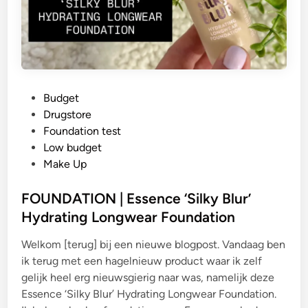
G
Budget
e
Drugstore
p
Foundation test
l
Low budget
a
Make Up
a
t
FOUNDATION | Essence ‘Silky Blur’
s
Hydrating Longwear Foundation
t
Welkom [terug] bij een nieuwe blogpost. Vandaag ben
i
ik terug met een hagelnieuw product waar ik zelf
n
gelijk heel erg nieuwsgierig naar was, namelijk deze
Essence ‘Silky Blur’ Hydrating Longwear Foundation.