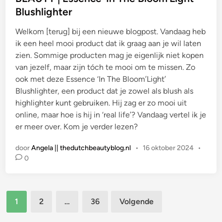
s
Blushlighter
t
Welkom [terug] bij een nieuwe blogpost. Vandaag heb
i
ik een heel mooi product dat ik graag aan je wil laten
n
zien. Sommige producten mag je eigenlijk niet kopen
van jezelf, maar zijn tóch te mooi om te missen. Zo
ook met deze Essence ‘In The Bloom’Light’
Blushlighter, een product dat je zowel als blush als
highlighter kunt gebruiken. Hij zag er zo mooi uit
online, maar hoe is hij in ‘real life’? Vandaag vertel ik je
er meer over. Kom je verder lezen?
door
Angela || thedutchbeautyblog.nl
•
16 oktober 2024
•
0
Berichten
1
2
…
36
Volgende
paginering