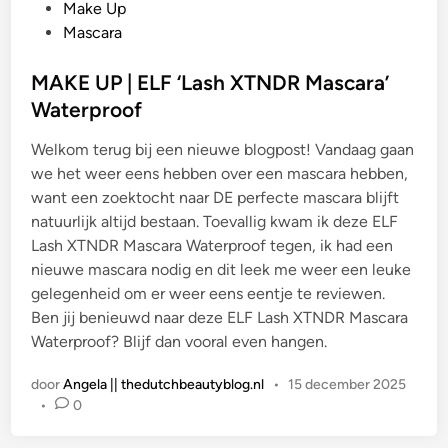
l
Make Up
a
Mascara
a
t
MAKE UP | ELF ‘Lash XTNDR Mascara’
s
Waterproof
t
Welkom terug bij een nieuwe blogpost! Vandaag gaan
i
we het weer eens hebben over een mascara hebben,
n
want een zoektocht naar DE perfecte mascara blijft
natuurlijk altijd bestaan. Toevallig kwam ik deze ELF
Lash XTNDR Mascara Waterproof tegen, ik had een
nieuwe mascara nodig en dit leek me weer een leuke
gelegenheid om er weer eens eentje te reviewen.
Ben jij benieuwd naar deze ELF Lash XTNDR Mascara
Waterproof? Blijf dan vooral even hangen.
door
Angela || thedutchbeautyblog.nl
•
15 december 2025
•
0