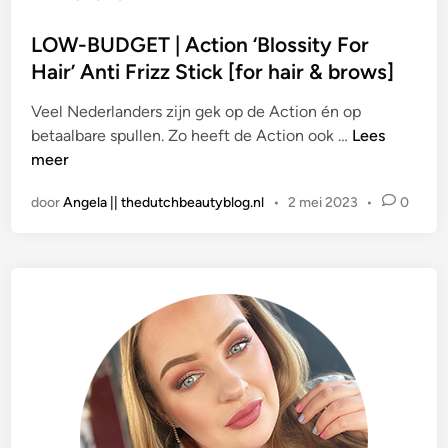
a
t
LOW-BUDGET | Action ‘Blossity For
s
Hair’ Anti Frizz Stick [for hair & brows]
t
Veel Nederlanders zijn gek op de Action én op
i
L
betaalbare spullen. Zo heeft de Action ook …
Lees
n
O
meer
W
door
Angela || thedutchbeautyblog.nl
•
2 mei 2023
•
0
-
B
U
D
G
E
T
|
A
c
t