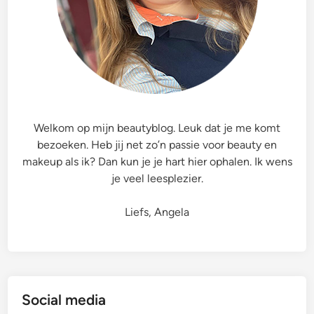
i
o
n
‘
B
l
o
Welkom op mijn beautyblog. Leuk dat je me komt
s
bezoeken. Heb jij net zo’n passie voor beauty en
s
makeup als ik? Dan kun je je hart hier ophalen. Ik wens
i
je veel leesplezier.
t
y
Liefs, Angela
F
o
r
H
a
Social media
i