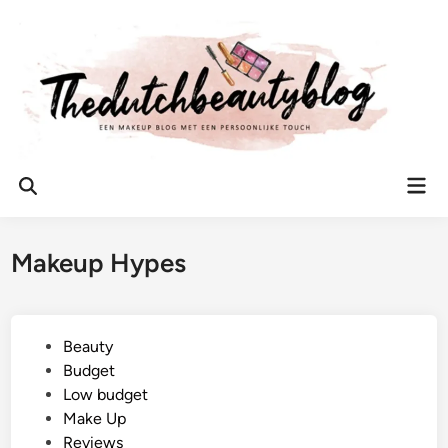
Ga
naar
de
inhoud
Hoo
Zoeken
openen
Makeup Hypes
G
Beauty
e
Budget
p
Low budget
l
Make Up
a
Reviews