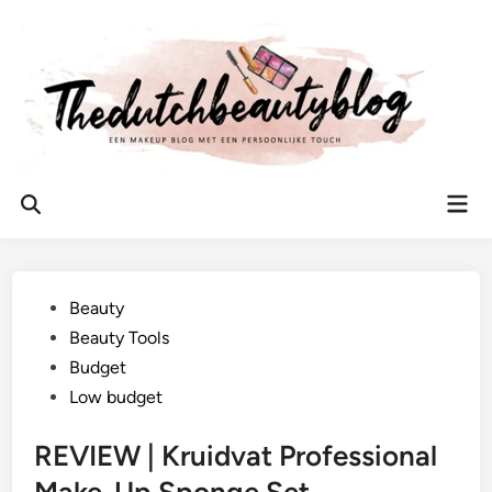
Ga
naar
de
inhoud
Hoo
Zoeken
openen
Geplaatst
Beauty
in
Beauty Tools
Budget
Low budget
REVIEW | Kruidvat Professional