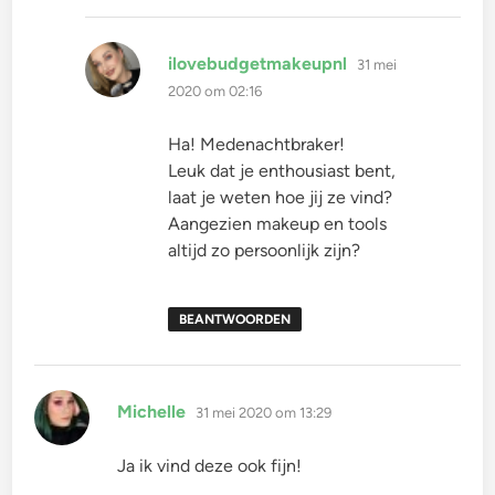
schreef:
ilovebudgetmakeupnl
31 mei
2020 om 02:16
Ha! Medenachtbraker!
Leuk dat je enthousiast bent,
laat je weten hoe jij ze vind?
Aangezien makeup en tools
altijd zo persoonlijk zijn?
BEANTWOORDEN
schreef:
Michelle
31 mei 2020 om 13:29
Ja ik vind deze ook fijn!