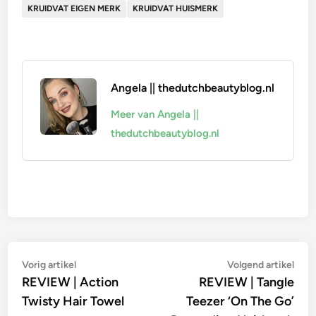
KRUIDVAT EIGEN MERK
KRUIDVAT HUISMERK
Angela || thedutchbeautyblog.nl
Meer van Angela ||
thedutchbeautyblog.nl
Bericht
Vorig
Vol
Vorig artikel
Volgend artikel
artikel:
artik
REVIEW | Action
REVIEW | Tangle
navigatie
Twisty Hair Towel
Teezer ‘On The Go’