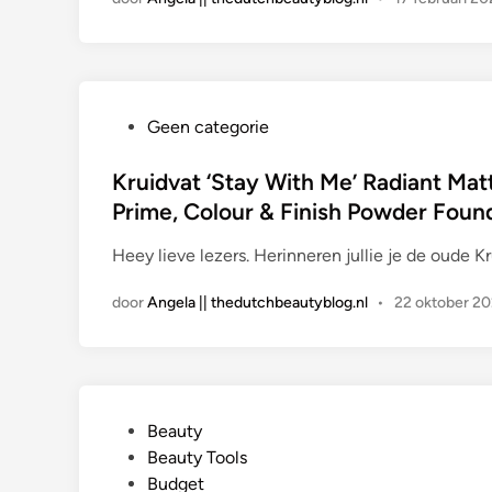
G
Geen categorie
e
p
Kruidvat ‘Stay With Me’ Radiant Ma
l
Prime, Colour & Finish Powder Foun
a
Heey lieve lezers. Herinneren jullie je de oude K
a
t
door
Angela || thedutchbeautyblog.nl
•
22 oktober 20
s
t
i
n
G
Beauty
e
Beauty Tools
p
Budget