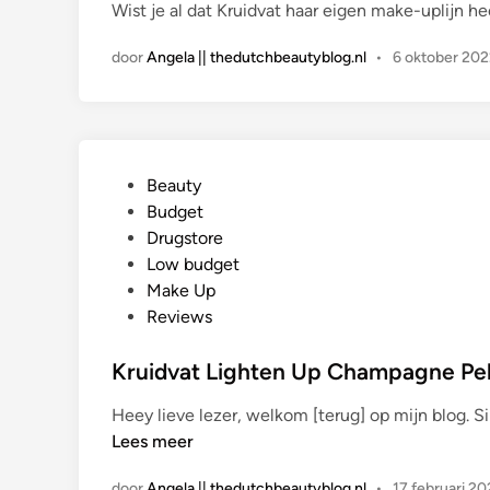
Wist je al dat Kruidvat haar eigen make-uplijn h
t
i
door
Angela || thedutchbeautyblog.nl
•
6 oktober 202
n
G
Beauty
e
Budget
p
Drugstore
l
Low budget
a
Make Up
a
Reviews
t
s
Kruidvat Lighten Up Champagne Pel
t
Heey lieve lezer, welkom [terug] op mijn blog. S
i
Lees meer
n
door
Angela || thedutchbeautyblog.nl
•
17 februari 2