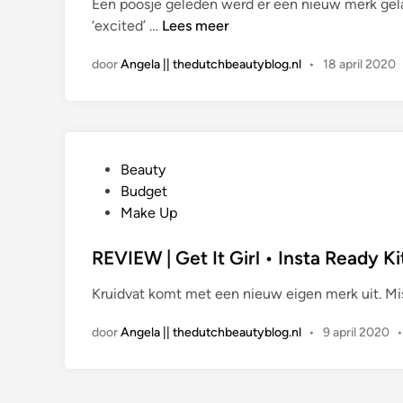
Een poosje geleden werd er een nieuw merk gela
s
R
‘excited’ …
Lees meer
t
E
i
door
Angela || thedutchbeautyblog.nl
•
18 april 2020
V
n
I
E
W
|
G
Beauty
K
e
Budget
r
p
Make Up
u
l
i
a
REVIEW | Get It Girl • Insta Ready K
d
a
v
Kruidvat komt met een nieuw eigen merk uit. Mi
t
a
s
t
door
Angela || thedutchbeautyblog.nl
•
9 april 2020
t
L
i
a
n
s