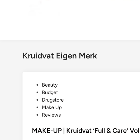
Kruidvat Eigen Merk
G
Beauty
e
Budget
p
Drugstore
l
Make Up
a
Reviews
a
t
MAKE-UP | Kruidvat ‘Full & Care’ V
s