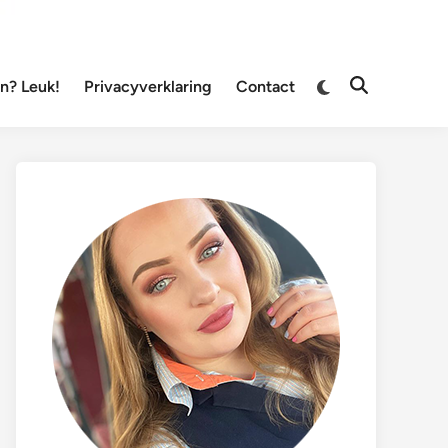
Overschakelen
? Leuk!
Privacyverklaring
Contact
Zoeken
naar
openen
donkere
modus