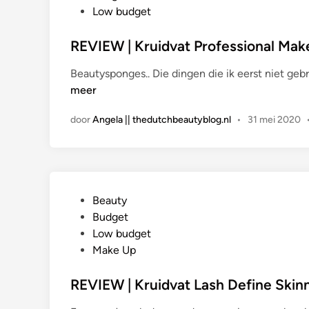
l
Low budget
a
a
REVIEW | Kruidvat Professional Ma
t
Beautysponges.. Die dingen die ik eerst niet geb
s
meer
t
i
door
Angela || thedutchbeautyblog.nl
•
31 mei 2020
n
G
Beauty
e
Budget
p
Low budget
l
Make Up
a
a
REVIEW | Kruidvat Lash Define Skin
t