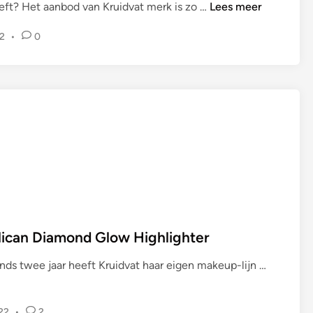
M
eeft? Het aanbod van Kruidvat merk is zo …
Lees meer
A
2
•
0
K
E
-
U
P
|
K
r
u
i
d
v
ican Diamond Glow Highlighter
a
t
K
inds twee jaar heeft Kruidvat haar eigen makeup-lijn …
‘
r
F
u
u
022
•
2