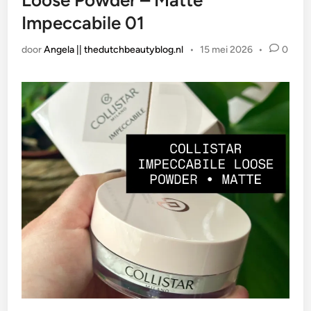
Loose Powder – Matte
Impeccabile 01
door
Angela || thedutchbeautyblog.nl
•
15 mei 2026
•
0