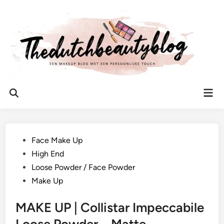
Ga
naar
de
inhoud
Hoo
Zoeken
openen
Geplaatst
Face Make Up
in
High End
Loose Powder / Face Powder
Make Up
MAKE UP | Collistar Impeccabile