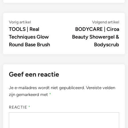
Bericht
Vorig
Vol
Vorig artikel
Volgend artikel
artikel:
artik
TOOLS | Real
BODYCARE | Ciroa
navigatie
Techniques Glow
Beauty Showergel &
Round Base Brush
Bodyscrub
Geef een reactie
Je e-mailadres wordt niet gepubliceerd.
Vereiste velden
zijn gemarkeerd met
*
REACTIE
*