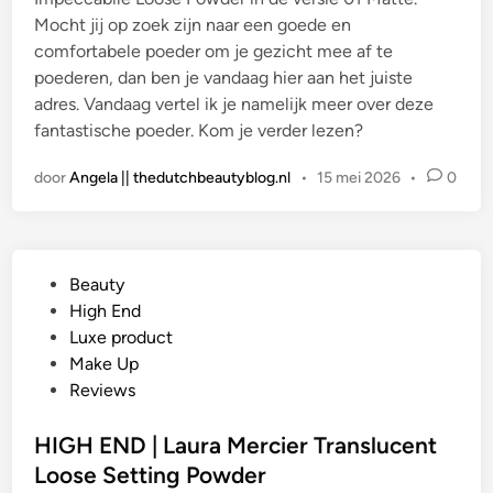
Mocht jij op zoek zijn naar een goede en
comfortabele poeder om je gezicht mee af te
poederen, dan ben je vandaag hier aan het juiste
adres. Vandaag vertel ik je namelijk meer over deze
fantastische poeder. Kom je verder lezen?
door
Angela || thedutchbeautyblog.nl
•
15 mei 2026
•
0
G
Beauty
e
High End
p
Luxe product
l
Make Up
a
Reviews
a
t
HIGH END | Laura Mercier Translucent
s
Loose Setting Powder