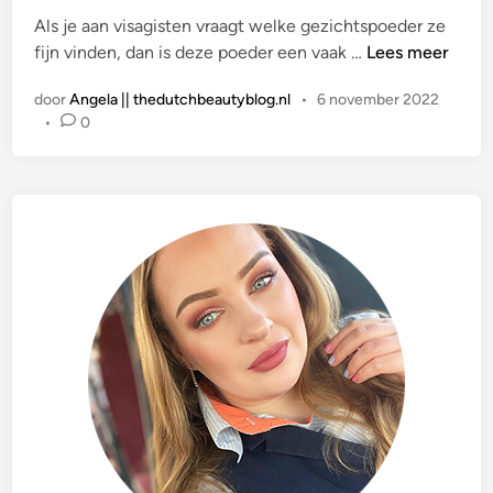
t
Als je aan visagisten vraagt welke gezichtspoeder ze
i
H
fijn vinden, dan is deze poeder een vaak …
Lees meer
n
I
door
Angela || thedutchbeautyblog.nl
•
6 november 2022
G
•
0
H
E
N
D
|
L
a
u
r
a
M
e
r
c