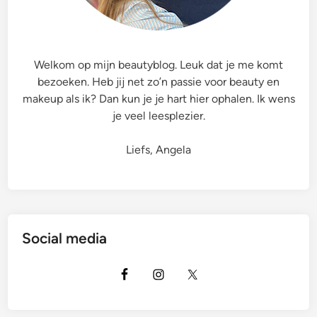
i
e
r
T
Welkom op mijn beautyblog. Leuk dat je me komt
r
bezoeken. Heb jij net zo’n passie voor beauty en
a
makeup als ik? Dan kun je je hart hier ophalen. Ik wens
n
je veel leesplezier.
s
l
Liefs, Angela
u
c
e
n
t
Social media
L
o
o
s
e