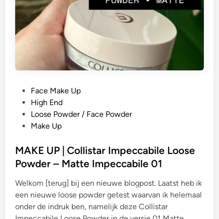
G
Face Make Up
e
High End
p
Loose Powder / Face Powder
l
Make Up
a
a
MAKE UP | Collistar Impeccabile Loose
t
Powder – Matte Impeccabile 01
s
Welkom [terug] bij een nieuwe blogpost. Laatst heb ik
t
een nieuwe loose powder getest waarvan ik helemaal
i
onder de indruk ben, namelijk deze Collistar
n
Impeccabile Loose Powder in de versie 01 Matte.