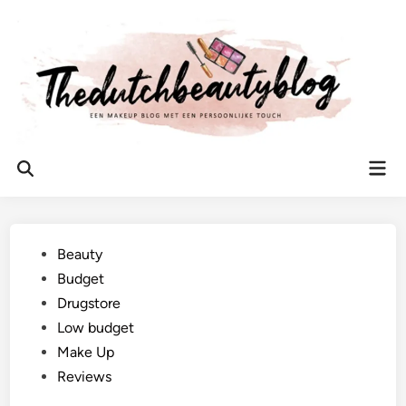
Ga
naar
de
inhoud
Hoo
Zoeken
openen
Geplaatst
Beauty
in
Budget
Drugstore
Low budget
Make Up
Reviews