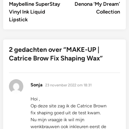
Maybelline SuperStay
Denona ‘My Dream’
Vinyl Ink Liquid
Collection
Lipstick
2 gedachten over “
MAKE-UP |
Catrice Brow Fix Shaping Wax
”
schreef:
Sonja
23 november 2022 om 18:31
Hoi ,
Op deze site zag ik de Catrice Brown
fix shaping goed uit de test kwam.
Nu mijn vraagje ik wil mijn
wenkbrauwen ook inkleuren eerst de