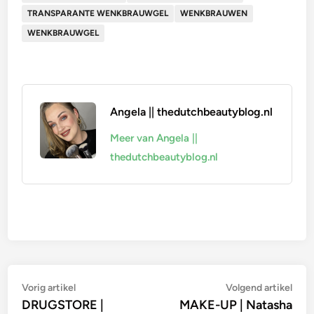
TRANSPARANTE WENKBRAUWGEL
WENKBRAUWEN
WENKBRAUWGEL
Angela || thedutchbeautyblog.nl
Meer van Angela ||
thedutchbeautyblog.nl
Bericht
Vorig
Vol
Vorig artikel
Volgend artikel
artikel:
artik
DRUGSTORE |
MAKE-UP | Natasha
navigatie