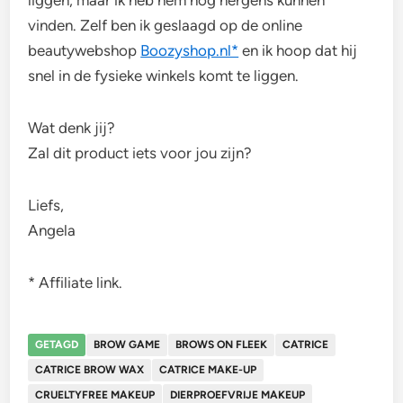
liggen, maar ik heb hem nog nergens kunnen
vinden. Zelf ben ik geslaagd op de online
beautywebshop
Boozyshop.nl*
en ik hoop dat hij
snel in de fysieke winkels komt te liggen.
Wat denk jij?
Zal dit product iets voor jou zijn?
Liefs,
Angela
* Affiliate link.
GETAGD
BROW GAME
BROWS ON FLEEK
CATRICE
CATRICE BROW WAX
CATRICE MAKE-UP
CRUELTYFREE MAKEUP
DIERPROEFVRIJE MAKEUP