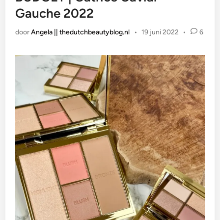
Gauche 2022
door
Angela || thedutchbeautyblog.nl
•
19 juni 2022
•
6