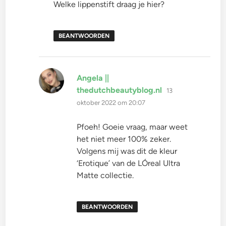
Welke lippenstift draag je hier?
BEANTWOORDEN
Angela ||
schreef:
thedutchbeautyblog.nl
13
oktober 2022 om 20:07
Pfoeh! Goeie vraag, maar weet
het niet meer 100% zeker.
Volgens mij was dit de kleur
‘Erotique’ van de LÓreal Ultra
Matte collectie.
BEANTWOORDEN