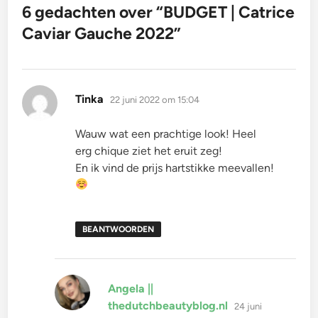
6 gedachten over “
BUDGET | Catrice
Caviar Gauche 2022
”
schreef:
Tinka
22 juni 2022 om 15:04
Wauw wat een prachtige look! Heel
erg chique ziet het eruit zeg!
En ik vind de prijs hartstikke meevallen!
BEANTWOORDEN
Angela ||
schreef:
thedutchbeautyblog.nl
24 juni