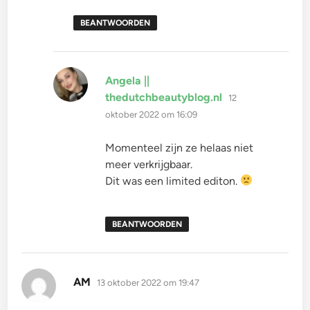
BEANTWOORDEN
Angela ||
schreef:
thedutchbeautyblog.nl
12
oktober 2022 om 16:09
Momenteel zijn ze helaas niet
meer verkrijgbaar.
Dit was een limited editon.
BEANTWOORDEN
schreef:
AM
13 oktober 2022 om 19:47