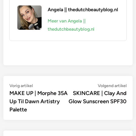
Angela || thedutchbeautyblog.nl
Meer van Angela ||
thedutchbeautyblog.nl
Bericht
Vorig
Vol
Vorig artikel
Volgend artikel
artikel:
artik
MAKE UP | Morphe 35A
SKINCARE | Clay And
navigatie
Up Til Dawn Artistry
Glow Sunscreen SPF30
Palette