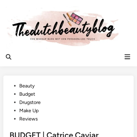
Ga
naar
de
inhoud
Hoo
Zoeken
openen
Geplaatst
Beauty
in
Budget
Drugstore
Make Up
Reviews
BUDGET | Catrice Caviar