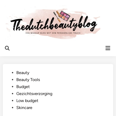
Ga
naar
de
inhoud
Hoo
Zoeken
openen
Geplaatst
Beauty
in
Beauty Tools
Budget
Gezichtsverzorging
Low budget
Skincare