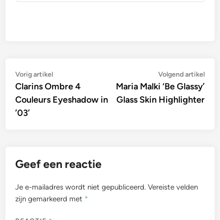
Bericht
Vorig
Vol
Vorig artikel
Volgend artikel
artikel:
artik
Clarins Ombre 4
Maria Malki ‘Be Glassy’
navigatie
Couleurs Eyeshadow in
Glass Skin Highlighter
’03’
Geef een reactie
Je e-mailadres wordt niet gepubliceerd.
Vereiste velden
zijn gemarkeerd met
*