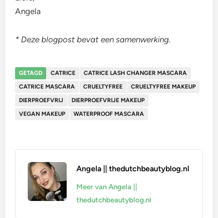
Angela
* Deze blogpost bevat een samenwerking.
GETAGD
CATRICE
CATRICE LASH CHANGER MASCARA
CATRICE MASCARA
CRUELTYFREE
CRUELTYFREE MAKEUP
DIERPROEFVRIJ
DIERPROEFVRIJE MAKEUP
VEGAN MAKEUP
WATERPROOF MASCARA
Angela || thedutchbeautyblog.nl
Meer van Angela ||
thedutchbeautyblog.nl