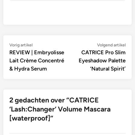
Bericht
Vorig
Vol
Vorig artikel
Volgend artikel
artikel:
artik
REVIEW | Embryolisse
CATRICE Pro Slim
navigatie
Lait Crème Concentré
Eyeshadow Palette
& Hydra Serum
‘Natural Spirit’
2 gedachten over “
CATRICE
‘Lash:Changer’ Volume Mascara
[waterproof]
”