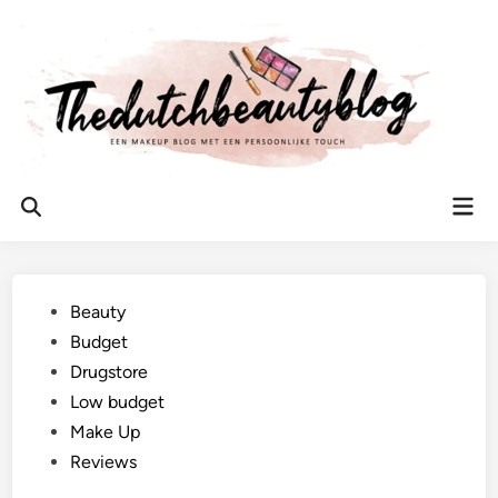
Ga
naar
de
inhoud
Hoo
Zoeken
openen
Geplaatst
Beauty
in
Budget
Drugstore
Low budget
Make Up
Reviews