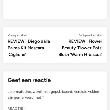
Bericht
Vorig
Vol
Vorig artikel
Volgend artikel
artikel:
artik
REVIEW | Diego dalla
REVIEW | Flower
navigatie
Palma Kit Mascara
Beauty ‘Flower Pots’
‘Ciglione’
Blush ‘Warm Hibiscus’
Geef een reactie
Je e-mailadres wordt niet gepubliceerd.
Vereiste velden
zijn gemarkeerd met
*
REACTIE
*