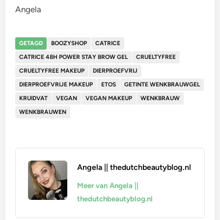
Angela
GETAGD
BOOZYSHOP
CATRICE
CATRICE 48H POWER STAY BROW GEL
CRUELTYFREE
CRUELTYFREE MAKEUP
DIERPROEFVRIJ
DIERPROEFVRIJE MAKEUP
ETOS
GETINTE WENKBRAUWGEL
KRUIDVAT
VEGAN
VEGAN MAKEUP
WENKBRAUW
WENKBRAUWEN
Angela || thedutchbeautyblog.nl
Meer van Angela ||
thedutchbeautyblog.nl