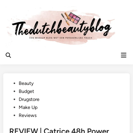
Ga
naar
de
inhoud
Hoo
Zoeken
openen
Geplaatst
Beauty
in
Budget
Drugstore
Make Up
Reviews
REVIEW | Catrice 48h Power