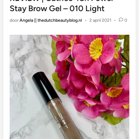
Stay Brow Gel – 010 Light
door
Angela || thedutchbeautyblog.nl
•
2 april 2021
•
0