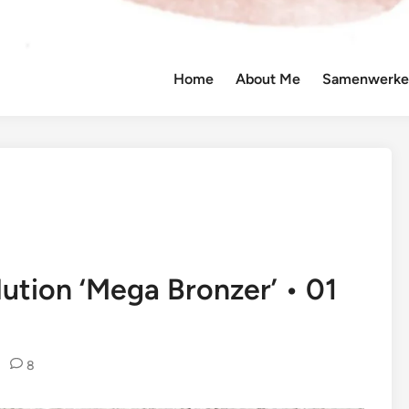
Home
About Me
Samenwerken
tion ‘Mega Bronzer’ • 01
•
8