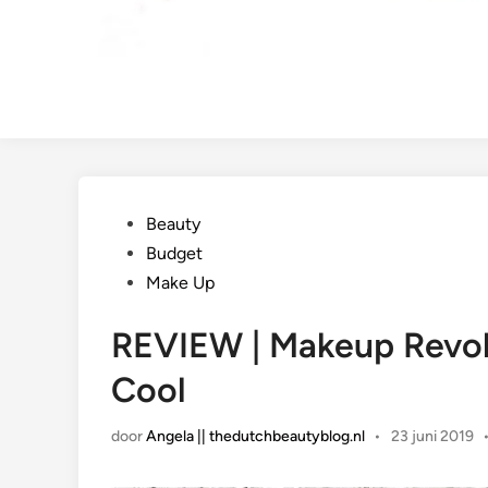
Geplaatst
Beauty
in
Budget
Make Up
REVIEW | Makeup Revolu
Cool
door
Angela || thedutchbeautyblog.nl
•
23 juni 2019