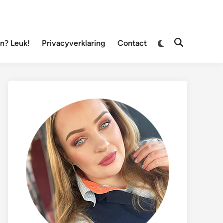
Overschakelen
? Leuk!
Privacyverklaring
Contact
Zoeken
naar
openen
donkere
modus