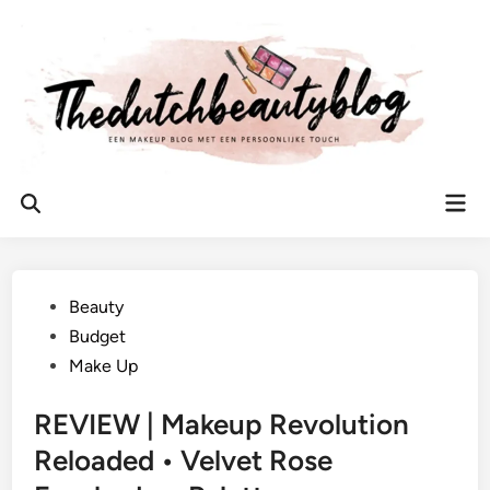
Ga
naar
de
inhoud
Hoo
Zoeken
openen
Geplaatst
Beauty
in
Budget
Make Up
REVIEW | Makeup Revolution
Reloaded • Velvet Rose