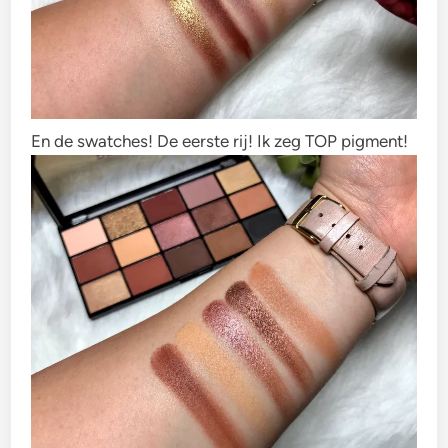
En de swatches! De eerste rij! Ik zeg TOP pigment!