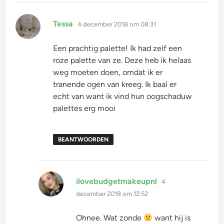
schreef:
Tessa
4 december 2018 om 08:31
Een prachtig palette! Ik had zelf een
roze palette van ze. Deze heb ik helaas
weg moeten doen, omdat ik er
tranende ogen van kreeg. Ik baal er
echt van want ik vind hun oogschaduw
palettes erg mooi
BEANTWOORDEN
schreef:
ilovebudgetmakeupnl
4
december 2018 om 12:52
Ohnee. Wat zonde
want hij is