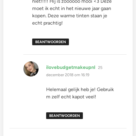
niet!!!!! Hij is zoooooo mooi <3 Deze
moet ik echt in het nieuwe jaar gaan
kopen. Deze warme tinten staan je
echt prachtig!
BEANTWOORDEN
schreef:
ilovebudgetmakeupnl
25
december 2018 om 16:19
Helemaal gelijk heb je! Gebruik
m zelf echt kapot veel!
BEANTWOORDEN