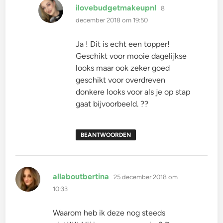
schreef:
ilovebudgetmakeupnl
8
december 2018 om 19:50
Ja ! Dit is echt een topper!
Geschikt voor mooie dagelijkse
looks maar ook zeker goed
geschikt voor overdreven
donkere looks voor als je op stap
gaat bijvoorbeeld. ??
BEANTWOORDEN
schreef:
allaboutbertina
25 december 2018 om
10:33
Waarom heb ik deze nog steeds