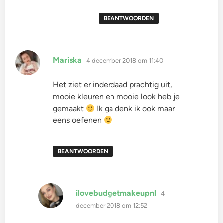
BEANTWOORDEN
schreef:
Mariska
4 december 2018 om 11:40
Het ziet er inderdaad prachtig uit,
mooie kleuren en mooie look heb je
gemaakt
Ik ga denk ik ook maar
eens oefenen
BEANTWOORDEN
schreef:
ilovebudgetmakeupnl
4
december 2018 om 12:52