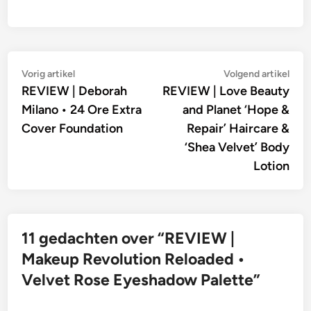
Bericht
Vorig
Vol
Vorig artikel
Volgend artikel
artikel:
artik
REVIEW | Deborah
REVIEW | Love Beauty
navigatie
Milano • 24 Ore Extra
and Planet ‘Hope &
Cover Foundation
Repair’ Haircare &
‘Shea Velvet’ Body
Lotion
11 gedachten over “
REVIEW |
Makeup Revolution Reloaded •
Velvet Rose Eyeshadow Palette
”