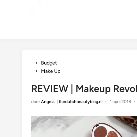
Geplaatst
Budget
in
Make Up
REVIEW | Makeup Revol
door
Angela || thedutchbeautyblog.nl
•
1 april 2018
•