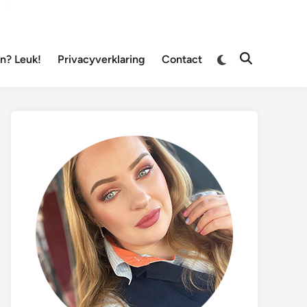
Overschakelen
? Leuk!
Privacyverklaring
Contact
Zoeken
naar
openen
donkere
modus