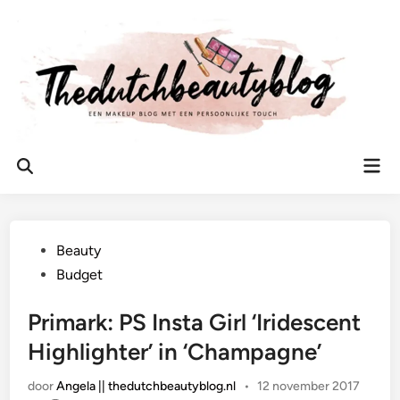
Ga
naar
de
inhoud
Hoo
Zoeken
openen
Geplaatst
Beauty
in
Budget
Primark: PS Insta Girl ‘Iridescent
Highlighter’ in ‘Champagne’
door
Angela || thedutchbeautyblog.nl
•
12 november 2017