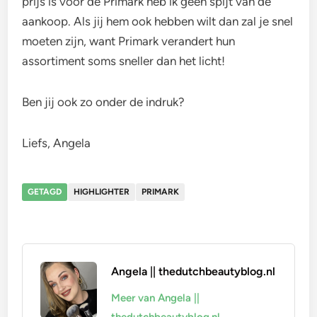
prijs is voor de Primark heb ik geen spijt van de
aankoop. Als jij hem ook hebben wilt dan zal je snel
moeten zijn, want Primark verandert
hun
assortiment soms sneller dan het licht!
Ben jij ook zo onder de indruk?
Liefs, Angela
GETAGD
HIGHLIGHTER
PRIMARK
Angela || thedutchbeautyblog.nl
Meer van Angela ||
thedutchbeautyblog.nl