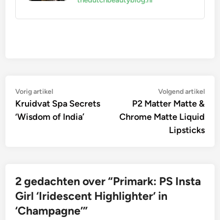
Bericht
Vorig
Vol
Vorig artikel
Volgend artikel
artikel:
artik
Kruidvat Spa Secrets
P2 Matter Matte &
navigatie
‘Wisdom of India’
Chrome Matte Liquid
Lipsticks
2 gedachten over “
Primark: PS Insta
Girl ‘Iridescent Highlighter’ in
‘Champagne’
”