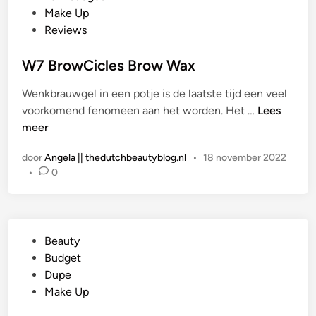
a
Make Up
t
Reviews
s
t
W7 BrowCicles Brow Wax
i
Wenkbrauwgel in een potje is de laatste tijd een veel
n
W
voorkomend fenomeen aan het worden. Het …
Lees
7
meer
B
door
Angela || thedutchbeautyblog.nl
•
18 november 2022
r
•
0
o
w
C
i
G
Beauty
c
e
Budget
l
p
Dupe
e
l
Make Up
s
a
B