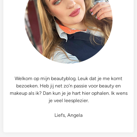
s
l
u
e
N
e
l
&
a
t
g
B
t
t
e
o
u
e
n
d
r
t
y
a
M
M
l
u
a
&
l
k
B
t
e
e
i
Welkom op mijn beautyblog. Leuk dat je me komt
u
r
-
bezoeken. Heb jij net zo’n passie voor beauty en
p
r
T
makeup als ik? Dan kun je je hart hier ophalen. Ik wens
F
y
e
je veel leesplezier.
o
E
x
u
y
t
Liefs, Angela
n
e
u
d
C
r
a
o
e