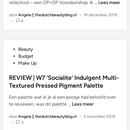
R
oldschool – een OP=OP Voordeelshop. Ik …
Lees meer
t
d
E
i
P
door
Angela || thedutchbeautyblog.nl
•
19 december 2019
V
n
r
•
6
I
o
E
v
W
o
|
c
G
Beauty
W
a
e
Budget
7
t
p
Make Up
‘
i
l
U
v
a
REVIEW | W7 ‘Socialite’ Indulgent Multi-
l
e
a
Textured Pressed Pigment Palette
t
P
t
i
r
Een palette wat ik je al een poosje had beloofd over
s
m
e
R
te reviewen, was dit palette …
Lees meer
t
a
s
E
i
t
s
door
Angela || thedutchbeautyblog.nl
•
5 november 2019
V
n
e
•
3
e
I
C