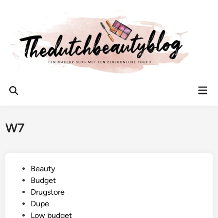
Ga
naar
de
inhoud
Hoo
Zoeken
openen
W7
G
Beauty
e
Budget
p
Drugstore
l
Dupe
a
Low budget