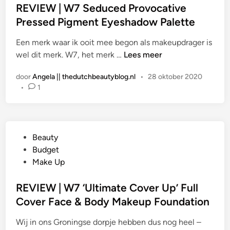
a
REVIEW | W7 Seduced Provocative
r
t
Pressed Pigment Eyeshadow Palette
o
s
w
Een merk waar ik ooit mee begon als makeupdrager is
t
W
R
wel dit merk. W7, het merk …
Lees meer
i
a
E
n
x
door
Angela || thedutchbeautyblog.nl
•
28 oktober 2020
V
•
1
I
E
W
|
G
Beauty
W
e
Budget
7
p
Make Up
S
l
e
a
REVIEW | W7 ‘Ultimate Cover Up’ Full
d
a
Cover Face & Body Makeup Foundation
u
t
c
Wij in ons Groningse dorpje hebben dus nog heel –
s
e