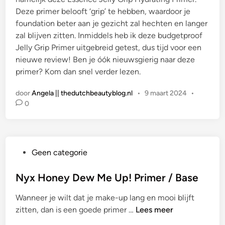
Deze primer belooft ‘grip’ te hebben, waardoor je
foundation beter aan je gezicht zal hechten en langer
zal blijven zitten. Inmiddels heb ik deze budgetproof
Jelly Grip Primer uitgebreid getest, dus tijd voor een
nieuwe review! Ben je óók nieuwsgierig naar deze
primer? Kom dan snel verder lezen.
door
Angela || thedutchbeautyblog.nl
•
9 maart 2024
•
0
G
Geen categorie
e
p
Nyx Honey Dew Me Up! Primer / Base
l
Wanneer je wilt dat je make-up lang en mooi blijft
a
N
zitten, dan is een goede primer …
Lees meer
a
y
t