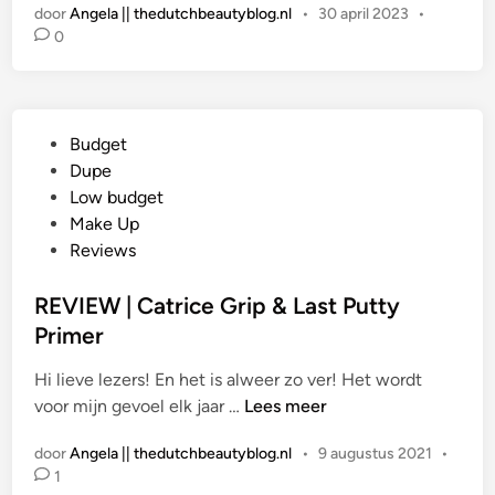
door
Angela || thedutchbeautyblog.nl
•
30 april 2023
•
x
s
0
H
t
o
i
n
n
e
G
Budget
y
e
Dupe
D
p
Low budget
e
l
Make Up
w
a
Reviews
M
a
e
t
REVIEW | Catrice Grip & Last Putty
U
s
Primer
p
t
!
Hi lieve lezers! En het is alweer zo ver! Het wordt
i
P
R
voor mijn gevoel elk jaar …
Lees meer
n
r
E
i
door
Angela || thedutchbeautyblog.nl
•
9 augustus 2021
•
V
m
1
I