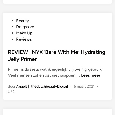
e
E
r
W
/
|
B
G
Beauty
C
a
e
Drugstore
a
s
p
Make Up
t
e
l
Reviews
r
a
i
a
REVIEW | NYX ‘Bare With Me’ Hydrating
c
t
Jelly Primer
e
s
G
Primer is dus iets wat ik eigenlijk vrij weinig gebruik.
t
r
R
Veel mensen zullen dat niet snappen, …
Lees meer
i
i
E
n
p
door
Angela || thedutchbeautyblog.nl
•
5 maart 2021
•
V
&
2
I
L
E
a
W
s
|
t