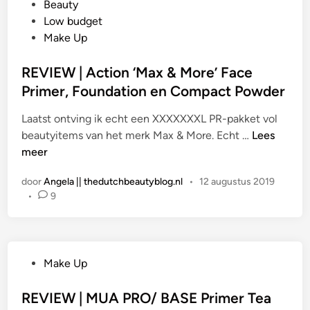
G
Beauty
N
P
e
Low budget
Y
u
p
Make Up
X
t
l
‘
t
a
REVIEW | Action ‘Max & More’ Face
B
y
a
Primer, Foundation en Compact Powder
a
P
t
r
r
Laatst ontving ik echt een XXXXXXXL PR-pakket vol
s
e
i
R
beautyitems van het merk Max & More. Echt …
Lees
t
W
m
E
meer
i
i
e
V
n
t
r
door
Angela || thedutchbeautyblog.nl
•
12 augustus 2019
I
h
•
9
E
M
W
e
|
’
A
H
G
Make Up
c
y
e
t
d
p
REVIEW | MUA PRO/ BASE Primer Tea
i
r