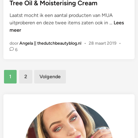
l
Tree Oil & Moisterising Cream
o
a
a
n
t
Laatst mocht ik een aantal producten van MUA
a
‘
i
R
uitproberen en deze twee items zaten ook in …
Lees
t
M
n
E
meer
s
a
g
V
t
x
J
door
Angela || thedutchbeautyblog.nl
•
28 maart 2019
•
I
i
&
6
e
E
n
M
l
W
o
l
|
r
Berichten
y
M
1
2
Volgende
e
P
U
paginering
’
r
A
F
i
P
a
m
R
c
e
O
e
r
/
P
B
r
A
i