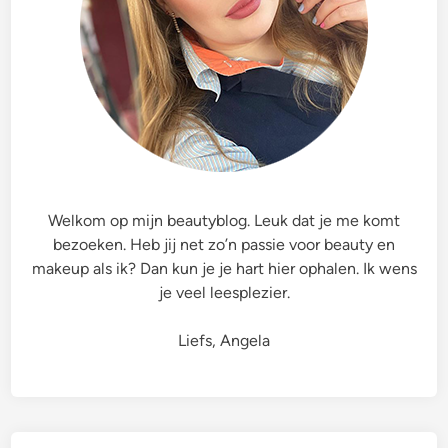
S
m
E
e
P
r
r
,
i
F
m
o
e
u
r
n
T
d
Welkom op mijn beautyblog. Leuk dat je me komt
e
a
bezoeken. Heb jij net zo’n passie voor beauty en
a
t
makeup als ik? Dan kun je je hart hier ophalen. Ik wens
T
i
je veel leesplezier.
r
o
e
n
Liefs, Angela
e
e
O
n
i
C
l
o
&