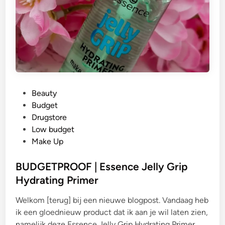
G
Beauty
e
Budget
p
Drugstore
l
Low budget
a
Make Up
a
t
BUDGETPROOF | Essence Jelly Grip
s
Hydrating Primer
t
Welkom [terug] bij een nieuwe blogpost. Vandaag heb
i
ik een gloednieuw product dat ik aan je wil laten zien,
n
namelijk deze Essence Jelly Grip Hydrating Primer.