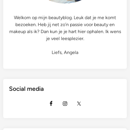
s
o
h
r
‘
Welkom op mijn beautyblog. Leuk dat je me komt
m
N
bezoeken. Heb jij net zo’n passie voor beauty en
u
a
makeup als ik? Dan kun je je hart hier ophalen. Ik wens
l
t
je veel leesplezier.
a
u
M
r
Liefs, Angela
u
a
r
l
u
G
M
l
u
o
Social media
r
w
u
’
B
u
t
t