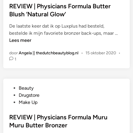
a
REVIEW | Physicians Formula Butter
t
Blush ‘Natural Glow’
s
De laatste keer dat ik op Luxplus had besteld,
t
R
bestelde ik mijn favoriete bronzer back-ups, maar …
i
E
Lees meer
n
V
door
Angela || thedutchbeautyblog.nl
•
15 oktober 2020
•
I
1
E
W
|
P
G
Beauty
h
e
Drugstore
y
p
Make Up
s
l
i
a
REVIEW | Physicians Formula Muru
c
a
Muru Butter Bronzer
i
t
a