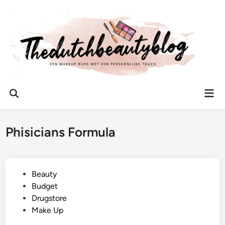
Ga
naar
de
inhoud
Hoo
Zoeken
openen
Phisicians Formula
G
Beauty
e
Budget
p
Drugstore
l
Make Up
a