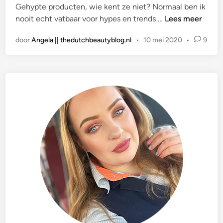
Gehypte producten, wie kent ze niet? Normaal ben ik
s
n
R
nooit echt vatbaar voor hypes en trends …
Lees meer
t
s
E
i
F
door
Angela || thedutchbeautyblog.nl
•
10 mei 2020
•
9
V
n
o
I
r
E
m
W
u
|
l
P
a
h
B
y
u
s
t
i
t
c
e
i
r
a
B
n
l
s
u
F