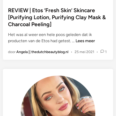
t
l
s
REVIEW | Etos ‘Fresh Skin’ Skincare
t
t
[Purifying Lotion, Purifying Clay Mask &
i
i
Charcoal Peeling]
-
n
M
Het was al weer een hele poos geleden dat ik
a
R
producten van de Etos had getest. …
Lees meer
s
E
k
door
Angela || thedutchbeautyblog.nl
•
25 mei 2021
•
1
V
i
I
n
E
g
W
S
|
e
E
t
t
o
s
‘
F