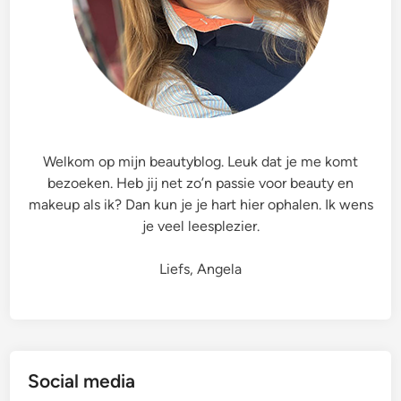
r
e
s
h
S
k
i
Welkom op mijn beautyblog. Leuk dat je me komt
n
bezoeken. Heb jij net zo’n passie voor beauty en
’
makeup als ik? Dan kun je je hart hier ophalen. Ik wens
S
je veel leesplezier.
k
i
Liefs, Angela
n
c
a
r
e
Social media
[