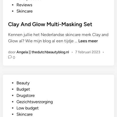
a
Reviews
t
Skincare
s
t
Clay And Glow Multi-Masking Set
i
Kennen jullie het Nederlandse skincare merk Clay and
n
C
Glow al? Wie mijn blog al een tijdje …
Lees meer
l
door
Angela || thedutchbeautyblog.nl
•
7 februari 2023
•
a
0
y
A
n
d
G
Beauty
G
e
Budget
l
p
Drugstore
o
l
Gezichtsverzorging
w
a
Low budget
M
a
Skincare
u