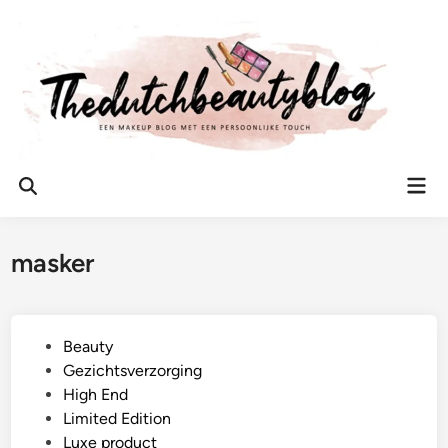
Ga
naar
de
inhoud
Hoo
Zoeken
openen
masker
G
Beauty
e
Gezichtsverzorging
p
High End
l
Limited Edition
a
Luxe product