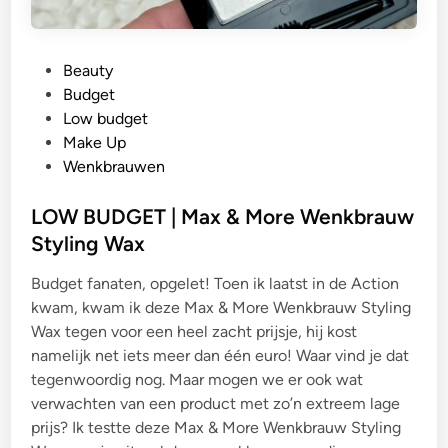
G
Beauty
e
Budget
p
Low budget
l
Make Up
a
Wenkbrauwen
a
t
LOW BUDGET | Max & More Wenkbrauw
s
Styling Wax
t
Budget fanaten, opgelet! Toen ik laatst in de Action
i
kwam, kwam ik deze Max & More Wenkbrauw Styling
n
Wax tegen voor een heel zacht prijsje, hij kost
namelijk net iets meer dan één euro! Waar vind je dat
tegenwoordig nog. Maar mogen we er ook wat
verwachten van een product met zo’n extreem lage
prijs? Ik testte deze Max & More Wenkbrauw Styling