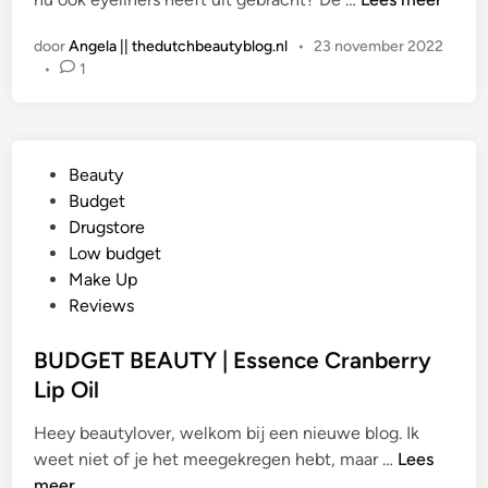
o
s
s
door
Angela || thedutchbeautyblog.nl
•
23 november 2022
s
m
•
1
e
e
n
t
c
i
e
c
G
Beauty
L
s
e
Budget
a
S
p
Drugstore
s
t
l
Low budget
h
a
a
Make Up
P
p
a
Reviews
r
e
t
i
l
s
BUDGET BEAUTY | Essence Cranberry
n
r
t
Lip Oil
c
e
i
e
v
Heey beautylover, welkom bij een nieuwe blog. Ik
n
s
i
B
weet niet of je het meegekregen hebt, maar …
Lees
s
e
U
meer