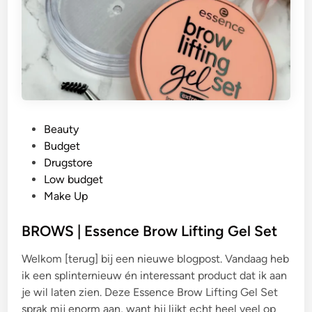
G
Beauty
e
Budget
p
Drugstore
l
Low budget
a
Make Up
a
t
BROWS | Essence Brow Lifting Gel Set
s
Welkom [terug] bij een nieuwe blogpost. Vandaag heb
t
ik een splinternieuw én interessant product dat ik aan
i
je wil laten zien. Deze Essence Brow Lifting Gel Set
n
sprak mij enorm aan, want hij lijkt echt heel veel op