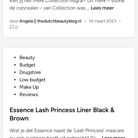
Ken jij het merk Collection nog/al? Dit merk – vooral
n
R
de concealer – van Collection was …
Lees meer
E
door
Angela || thedutchbeautyblog.nl
•
14 maart 2023
•
V
0
I
E
W
|
G
Beauty
C
e
Budget
o
p
Drugstore
l
l
Low budget
l
a
Make Up
e
a
Reviews
c
t
t
s
Essence Lash Princess Liner Black &
i
t
Brown
o
i
n
Wist je dat Essence naast de ‘Lash Princess’ mascara
n
C
E
nu ook eyeliners heeft uit gebracht? De …
Lees meer