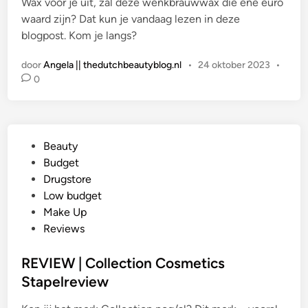
Wax voor je uit, zal deze wenkbrauwwax die ene euro
waard zijn? Dat kun je vandaag lezen in deze
blogpost. Kom je langs?
door
Angela || thedutchbeautyblog.nl
•
24 oktober 2023
•
0
G
Beauty
e
Budget
p
Drugstore
l
Low budget
a
Make Up
a
Reviews
t
s
REVIEW | Collection Cosmetics
t
Stapelreview
i