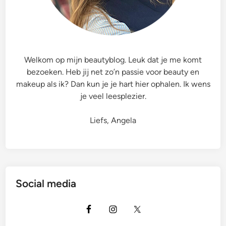
m
p
a
g
n
Welkom op mijn beautyblog. Leuk dat je me komt
e
bezoeken. Heb jij net zo’n passie voor beauty en
P
makeup als ik? Dan kun je je hart hier ophalen. Ik wens
e
je veel leesplezier.
l
i
Liefs, Angela
c
a
n
D
i
Social media
a
m
o
n