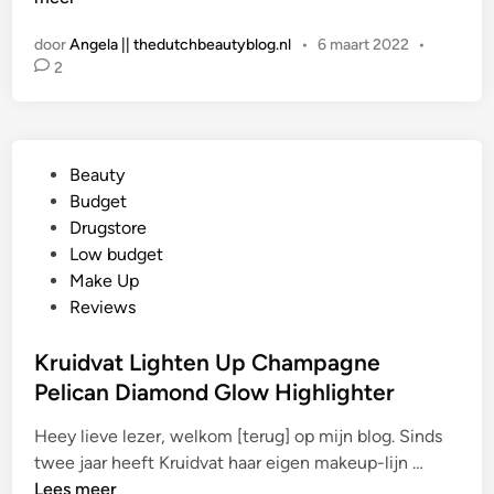
L
w
D
i
door
Angela || thedutchbeautyblog.nl
•
6 maart 2022
•
G
n
2
E
e
T
r
B
B
E
l
G
Beauty
A
a
e
Budget
U
c
p
Drugstore
T
k
l
Low budget
Y
&
a
Make Up
|
B
a
Reviews
E
r
t
s
o
s
Kruidvat Lighten Up Champagne
s
w
t
Pelican Diamond Glow Highlighter
e
n
i
n
Heey lieve lezer, welkom [terug] op mijn blog. Sinds
n
c
K
twee jaar heeft Kruidvat haar eigen makeup-lijn …
e
r
Lees meer