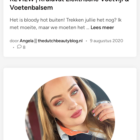
a
Voetenbalsem
t
Het is bloody hot buiten! Trekken jullie het nog? Ik
s
R
met moeite, maar we moeten het …
Lees meer
t
E
i
door
Angela || thedutchbeautyblog.nl
•
9 augustus 2020
V
n
•
8
I
E
W
|
K
r
u
i
d
v
a
t
E