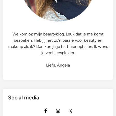
l
e
k
t
r
Welkom op mijn beautyblog. Leuk dat je me komt
i
bezoeken. Heb jij net zo’n passie voor beauty en
s
makeup als ik? Dan kun je je hart hier ophalen. Ik wens
c
je veel leesplezier.
h
e
Liefs, Angela
V
o
e
t
v
Social media
i
j
l