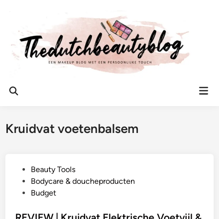
Ga
naar
de
inhoud
Hoo
Zoeken
openen
Kruidvat voetenbalsem
G
Beauty Tools
e
Bodycare & doucheproducten
p
Budget
l
a
REVIEW | Kruidvat Elektrische Voetvijl &