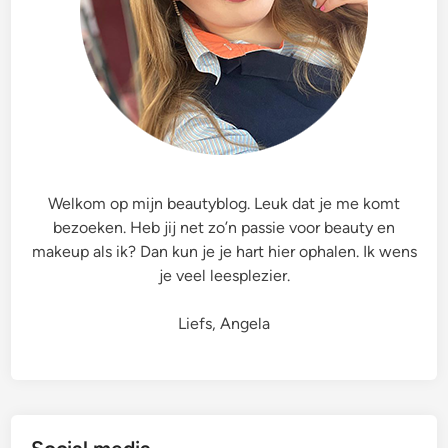
Z
J
u
s
t
S
a
y
Welkom op mijn beautyblog. Leuk dat je me komt
Z
bezoeken. Heb jij net zo’n passie voor beauty en
e
makeup als ik? Dan kun je je hart hier ophalen. Ik wens
n
je veel leesplezier.
A
r
Liefs, Angela
t
i
s
t
r