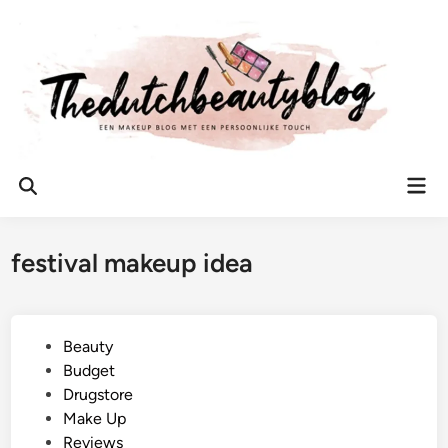
Ga
naar
de
inhoud
Hoo
Zoeken
openen
festival makeup idea
G
Beauty
e
Budget
p
Drugstore
l
Make Up
a
Reviews