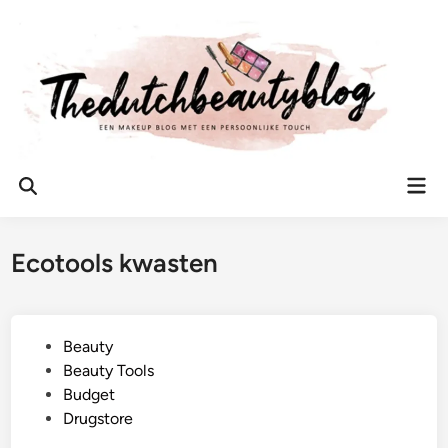
Ga
naar
de
inhoud
Hoo
Zoeken
openen
Ecotools kwasten
G
Beauty
e
Beauty Tools
p
Budget
l
Drugstore
a