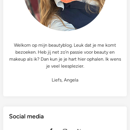
‘
S
t
a
r
t
Welkom op mijn beautyblog. Leuk dat je me komt
T
bezoeken. Heb jij net zo’n passie voor beauty en
h
makeup als ik? Dan kun je je hart hier ophalen. Ik wens
e
je veel leesplezier.
D
a
Liefs, Angela
y
B
e
a
u
Social media
t
i