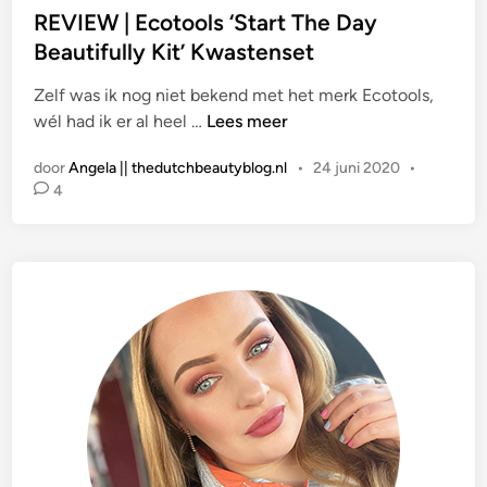
a
REVIEW | Ecotools ‘Start The Day
t
Beautifully Kit’ Kwastenset
s
Zelf was ik nog niet bekend met het merk Ecotools,
t
R
wél had ik er al heel …
Lees meer
i
E
n
door
Angela || thedutchbeautyblog.nl
•
24 juni 2020
•
V
4
I
E
W
|
E
c
o
t
o
o
l
s