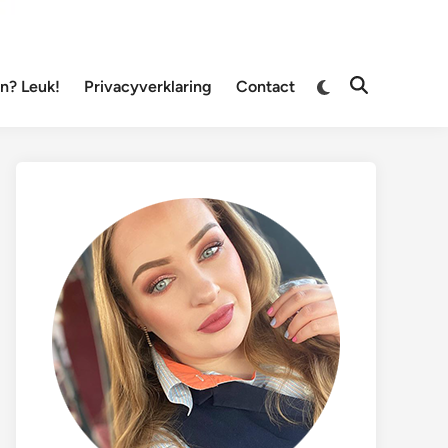
Overschakelen
? Leuk!
Privacyverklaring
Contact
Zoeken
naar
openen
donkere
modus