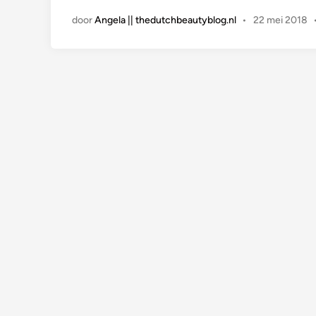
t
door
Angela || thedutchbeautyblog.nl
•
22 mei 2018
i
n