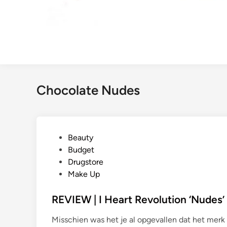
Chocolate Nudes
G
Beauty
e
Budget
p
Drugstore
l
Make Up
a
a
REVIEW | I Heart Revolution ‘Nudes’
t
Misschien was het je al opgevallen dat het mer
s