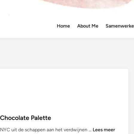
Home
About Me
Samenwerken
 Chocolate Palette
R
k NYC uit de schappen aan het verdwijnen …
Lees meer