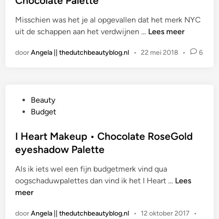
Chocolate Palette
R
s
e
Misschien was het je al opgevallen dat het merk NYC
t
v
R
uit de schappen aan het verdwijnen …
Lees meer
i
o
E
n
l
door
Angela || thedutchbeautyblog.nl
•
22 mei 2018
•
6
V
u
I
t
E
i
W
o
G
Beauty
|
n
e
Budget
I
‘
p
H
C
l
I Heart Makeup • Chocolate RoseGold
e
r
a
eyeshadow Palette
a
a
a
r
n
Als ik iets wel een fijn budgetmerk vind qua
t
t
b
I
oogschaduwpalettes dan vind ik het I Heart …
Lees
s
R
e
H
meer
t
e
r
e
i
v
r
door
Angela || thedutchbeautyblog.nl
•
12 oktober 2017
•
a
n
o