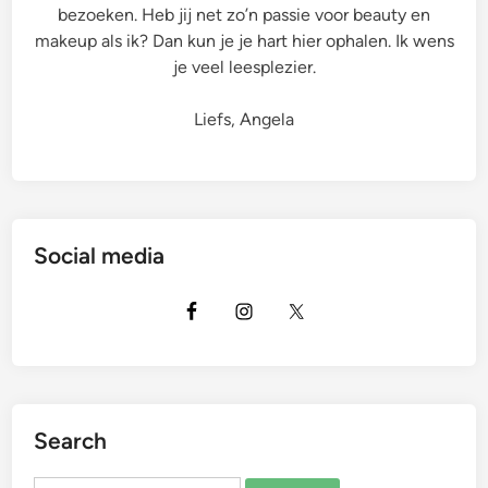
R
l
bezoeken. Heb jij net zo’n passie voor beauty en
a
o
a
makeup als ik? Dan kun je je hart hier ophalen. Ik wens
d
s
t
je veel leesplezier.
o
e
e
w
G
P
Liefs, Angela
p
o
a
a
l
l
l
d
e
e
e
t
t
y
t
Social media
t
e
e
e
s
h
a
d
o
w
Search
P
a