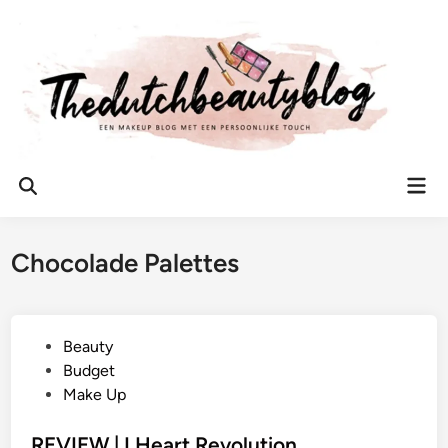
Ga
naar
de
inhoud
Hoo
Zoeken
openen
Chocolade Palettes
G
Beauty
e
Budget
p
Make Up
l
a
REVIEW | I Heart Revolution