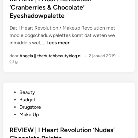
a
‘Cranberries & Chocolate’
t
Eyeshadowpalette
s
t
Dat I Heart Revolution / Makeup Revolution met
i
mooie oogschaduwpalettes komt dat weten we
n
R
inmiddels wel. …
Lees meer
E
door
Angela || thedutchbeautyblog.nl
•
2 januari 2019
•
V
8
I
E
W
|
G
Beauty
I
e
Budget
H
p
Drugstore
e
l
Make Up
a
a
r
a
REVIEW | I Heart Revolution ‘Nudes’
t
t