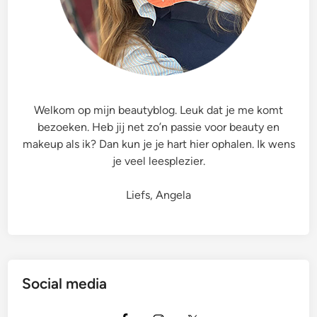
u
s
h
I
n
k
Welkom op mijn beautyblog. Leuk dat je me komt
T
bezoeken. Heb jij net zo’n passie voor beauty en
a
makeup als ik? Dan kun je je hart hier ophalen. Ik wens
t
je veel leesplezier.
t
o
Liefs, Angela
o
L
i
n
e
Social media
r
W