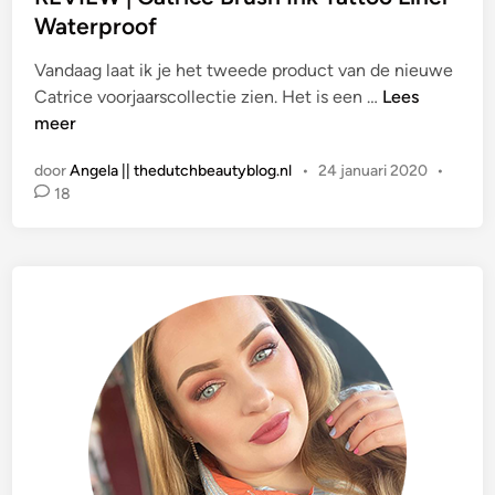
a
Waterproof
t
Vandaag laat ik je het tweede product van de nieuwe
s
R
Catrice voorjaarscollectie zien. Het is een …
Lees
t
E
meer
i
V
n
door
Angela || thedutchbeautyblog.nl
•
24 januari 2020
•
I
18
E
W
|
C
a
t
r
i
c
e
B
r