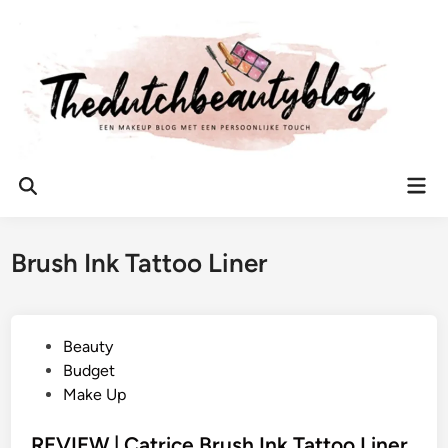
Ga
naar
de
inhoud
Hoo
Zoeken
openen
Brush Ink Tattoo Liner
G
Beauty
e
Budget
p
Make Up
l
a
REVIEW | Catrice Brush Ink Tattoo Liner