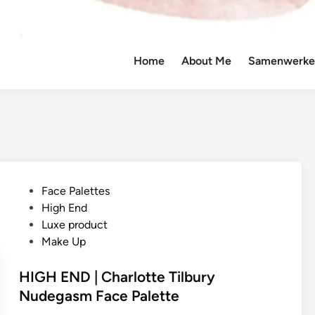
Home
About Me
Samenwerken
G
Face Palettes
e
High End
p
Luxe product
l
Make Up
a
a
HIGH END | Charlotte Tilbury
t
Nudegasm Face Palette
s