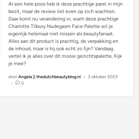
Al een hele poos heb ik deze prachtige parel in mijn
t
bezit, maar de review liet even op zich wachten.
i
Daar komt nu verandering in, want deze prachtige
n
Charlotte Tilbury Nudegasm Face Palette wil je
eigenlijk helemaal niet missen als beautyfanaat.
Alles aan dit product is prachtig, de verpakking en
de inhoud, maar is hij ook echt zo fijn? Vandaag
vertel ik je alles over dit mooie gezichtspalette. Kijk
je mee?
door
Angela || thedutchbeautyblog.nl
•
3 oktober 2023
•
0