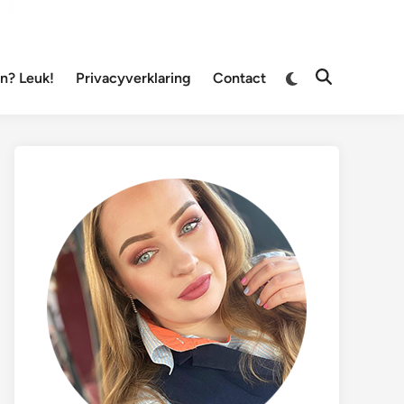
Overschakelen
? Leuk!
Privacyverklaring
Contact
Zoeken
naar
openen
donkere
modus