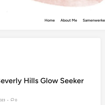
Home
About Me
Samenwerken
everly Hills Glow Seeker
023
•
0