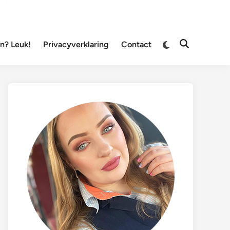
Overschakelen
? Leuk!
Privacyverklaring
Contact
Zoeken
naar
openen
donkere
modus