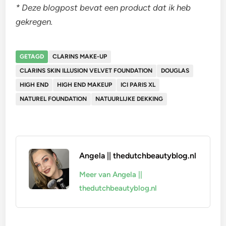
* Deze blogpost bevat een product dat ik heb
gekregen.
GETAGD
CLARINS MAKE-UP
CLARINS SKIN ILLUSION VELVET FOUNDATION
DOUGLAS
HIGH END
HIGH END MAKEUP
ICI PARIS XL
NATUREL FOUNDATION
NATUURLIJKE DEKKING
Angela || thedutchbeautyblog.nl
Meer van Angela ||
thedutchbeautyblog.nl