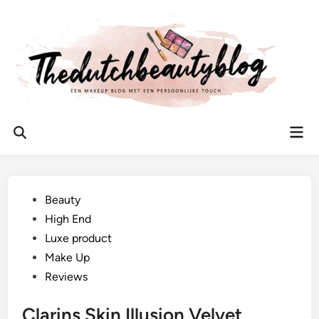
Ga
naar
de
inhoud
Hoo
Zoeken
openen
Geplaatst
Beauty
in
High End
Luxe product
Make Up
Reviews
Clarins Skin Illusion Velvet