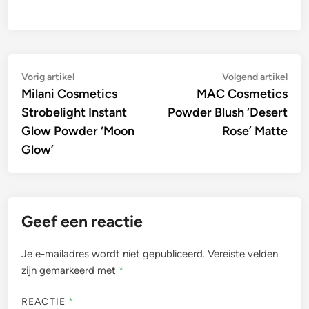
Bericht
Vorig
Vol
Vorig artikel
Volgend artikel
artikel:
artik
Milani Cosmetics
MAC Cosmetics
navigatie
Strobelight Instant
Powder Blush ‘Desert
Glow Powder ‘Moon
Rose’ Matte
Glow’
Geef een reactie
Je e-mailadres wordt niet gepubliceerd.
Vereiste velden
zijn gemarkeerd met
*
REACTIE
*