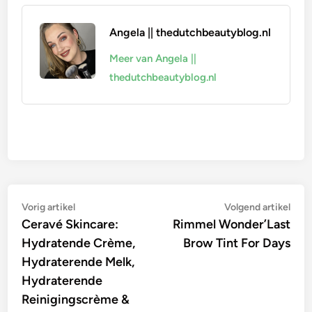
Angela || thedutchbeautyblog.nl
Meer van Angela ||
thedutchbeautyblog.nl
Bericht
Vorig
Vol
Vorig artikel
Volgend artikel
artikel:
artik
Ceravé Skincare:
Rimmel Wonder’Last
navigatie
Hydratende Crème,
Brow Tint For Days
Hydraterende Melk,
Hydraterende
Reinigingscrème &