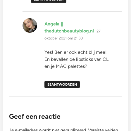
Angela ||
schreef:
thedutchbeautyblog.nl
27
oktober 2021 om 21:30
Yes! Ben er ook echt blij mee!
En bevallen de lipsticks van CL
en je MAC palettes?
BEANTWOORDEN
Geef een reactie
Je e-mailadres wordt niet gepubliceerd.
Vereiste velden