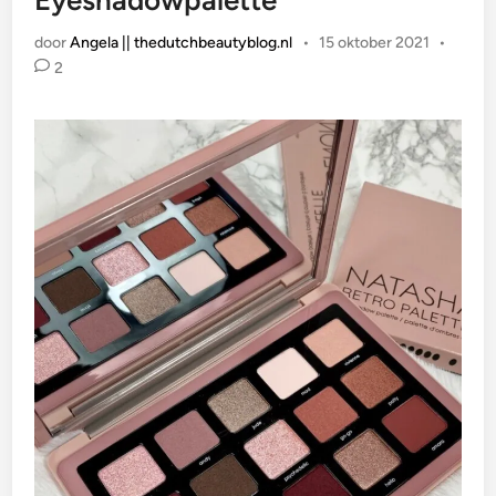
Eyeshadowpalette
door
Angela || thedutchbeautyblog.nl
•
15 oktober 2021
•
2