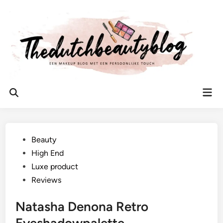
Ga
naar
de
inhoud
Hoo
Zoeken
openen
Geplaatst
Beauty
in
High End
Luxe product
Reviews
Natasha Denona Retro