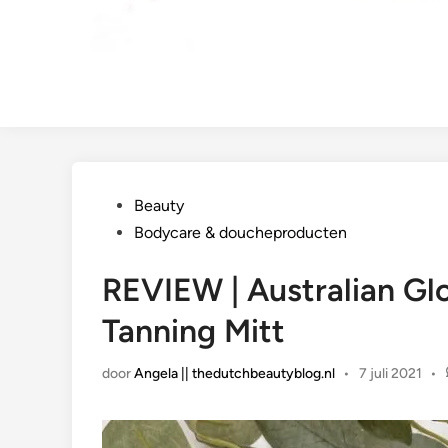
Geplaatst
Beauty
in
Bodycare & doucheproducten
REVIEW | Australian Gl
Tanning Mitt
door
Angela || thedutchbeautyblog.nl
•
7 juli 2021
•