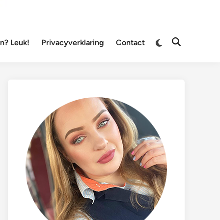
Overschakelen
? Leuk!
Privacyverklaring
Contact
Zoeken
naar
openen
donkere
modus