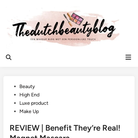
Ga
naar
de
inhoud
Hoo
Zoeken
openen
Geplaatst
Beauty
in
High End
Luxe product
Make Up
REVIEW | Benefit They’re Real!