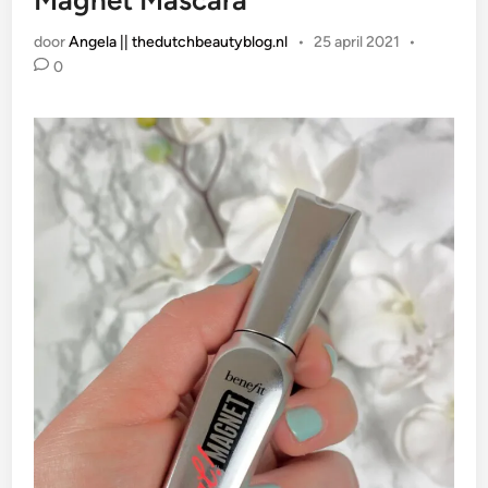
Magnet Mascara
door
Angela || thedutchbeautyblog.nl
•
25 april 2021
•
0