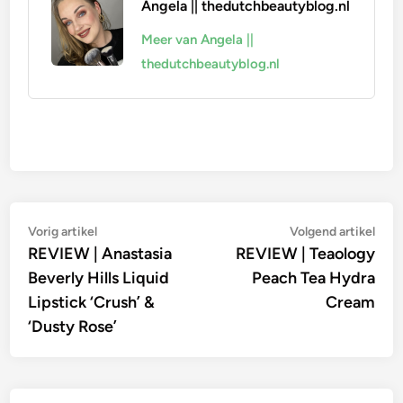
Angela || thedutchbeautyblog.nl
Meer van Angela ||
thedutchbeautyblog.nl
Bericht
Vorig
Vol
Vorig artikel
Volgend artikel
artikel:
artik
REVIEW | Anastasia
REVIEW | Teaology
navigatie
Beverly Hills Liquid
Peach Tea Hydra
Lipstick ‘Crush’ &
Cream
‘Dusty Rose’