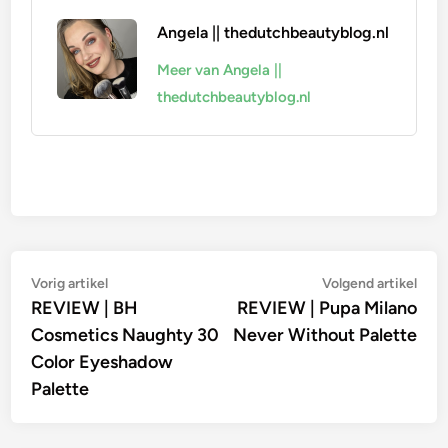
Angela || thedutchbeautyblog.nl
Meer van Angela ||
thedutchbeautyblog.nl
Bericht
Vorig
Vol
Vorig artikel
Volgend artikel
artikel:
artik
REVIEW | BH
REVIEW | Pupa Milano
navigatie
Cosmetics Naughty 30
Never Without Palette
Color Eyeshadow
Palette