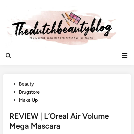
Ga
naar
de
inhoud
Hoo
Zoeken
openen
Geplaatst
Beauty
in
Drugstore
Make Up
REVIEW | L’Oreal Air Volume
Mega Mascara