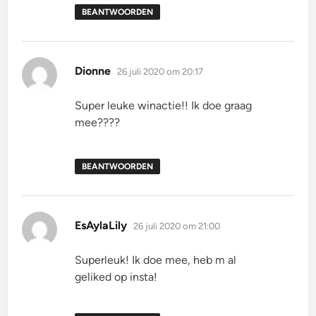
BEANTWOORDEN
schreef:
Dionne
26 juli 2020 om 20:17
Super leuke winactie!! Ik doe graag
mee????
BEANTWOORDEN
schreef:
EsAylaLily
26 juli 2020 om 21:00
Superleuk! Ik doe mee, heb m al
geliked op insta!