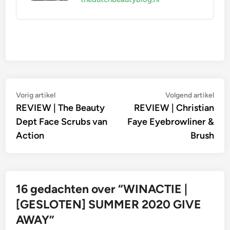
Bericht
Vorig
Vol
Vorig artikel
Volgend artikel
artikel:
artik
REVIEW | The Beauty
REVIEW | Christian
navigatie
Dept Face Scrubs van
Faye Eyebrowliner &
Action
Brush
16 gedachten over “
WINACTIE |
[GESLOTEN] SUMMER 2020 GIVE
AWAY
”