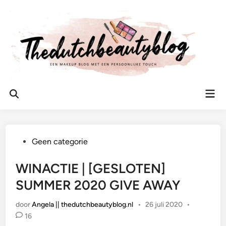
Ga
naar
de
inhoud
Hoo
Zoeken
openen
Geplaatst
Geen categorie
in
WINACTIE | [GESLOTEN]
SUMMER 2020 GIVE AWAY
door
Angela || thedutchbeautyblog.nl
•
26 juli 2020
•
16