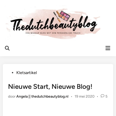
Ga
naar
de
inhoud
Hoo
Zoeken
openen
Geplaatst
Kletsartikel
in
Nieuwe Start, Nieuwe Blog!
door
Angela || thedutchbeautyblog.nl
•
19 mei 2020
•
5