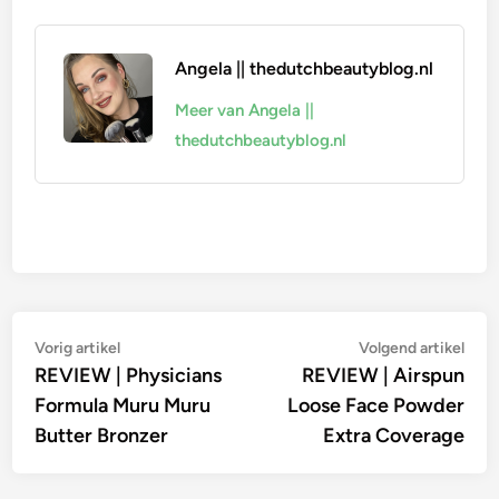
Angela || thedutchbeautyblog.nl
Meer van Angela ||
thedutchbeautyblog.nl
Bericht
Vorig
Vol
Vorig artikel
Volgend artikel
artikel:
artik
REVIEW | Physicians
REVIEW | Airspun
navigatie
Formula Muru Muru
Loose Face Powder
Butter Bronzer
Extra Coverage