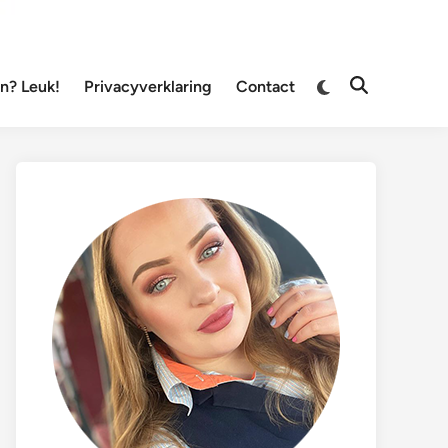
Overschakelen
? Leuk!
Privacyverklaring
Contact
Zoeken
naar
openen
donkere
modus