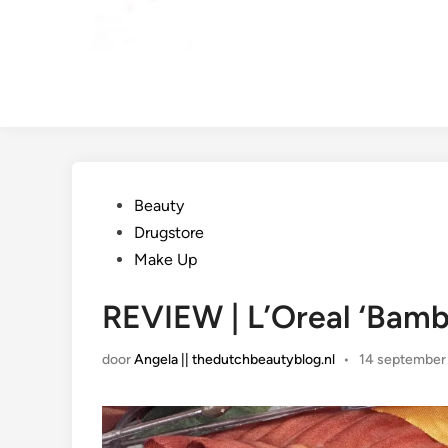
Geplaatst
Beauty
in
Drugstore
Make Up
REVIEW | L’Oreal ‘Bamb
door
Angela || thedutchbeautyblog.nl
•
14 september