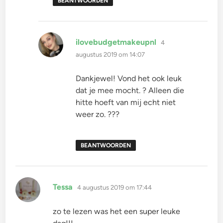
BEANTWOORDEN
schreef:
ilovebudgetmakeupnl
4
augustus 2019 om 14:07
Dankjewel! Vond het ook leuk
dat je mee mocht. ? Alleen die
hitte hoeft van mij echt niet
weer zo. ???
BEANTWOORDEN
schreef:
Tessa
4 augustus 2019 om 17:44
zo te lezen was het een super leuke