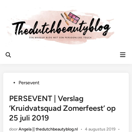
Ga
naar
de
inhoud
Hoo
Zoeken
openen
Geplaatst
Persevent
in
PERSEVENT | Verslag
‘Kruidvatsquad Zomerfeest’ op
25 juli 2019
door
Angela || thedutchbeautyblog.nl
•
4 augustus 2019
•