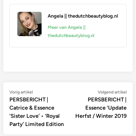
Angela || thedutchbeautyblog.nl
Meer van Angela ||
thedutchbeautyblog.nl
Bericht
Vorig
Vol
Vorig artikel
Volgend artikel
artikel:
artik
PERSBERICHT |
PERSBERICHT |
navigatie
Catrice & Essence
Essence ‘Update
‘Sister Love’ • ‘Royal
Herfst / Winter 2019
Party’ Limited Edition