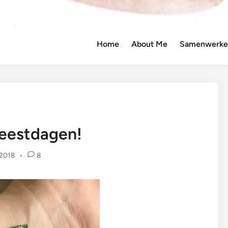
Home
About Me
Samenwerken
Feestdagen!
 2018
•
8