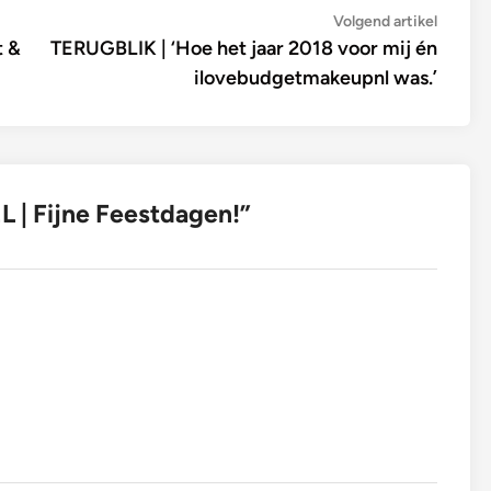
Volge
Volgend artikel
artikel:
t &
TERUGBLIK | ‘Hoe het jaar 2018 voor mij én
ilovebudgetmakeupnl was.’
 | Fijne Feestdagen!
”