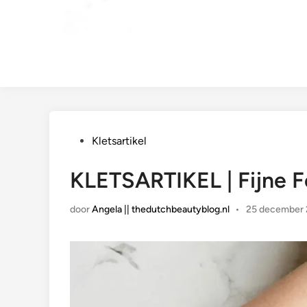
Geplaatst
Kletsartikel
in
KLETSARTIKEL | Fijne 
door
Angela || thedutchbeautyblog.nl
•
25 december