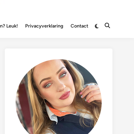
Overschakelen
? Leuk!
Privacyverklaring
Contact
Zoeken
naar
openen
donkere
modus