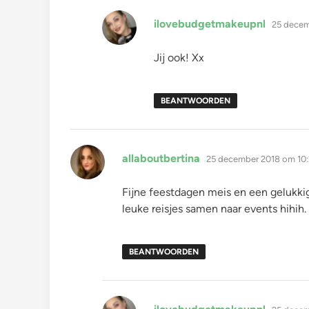
schreef:
ilovebudgetmakeupnl
25 decem
Jij ook! Xx
BEANTWOORDEN
schreef:
allaboutbertina
25 december 2018 om 10
Fijne feestdagen meis en een gelukk
leuke reisjes samen naar events hihih.
BEANTWOORDEN
schreef: