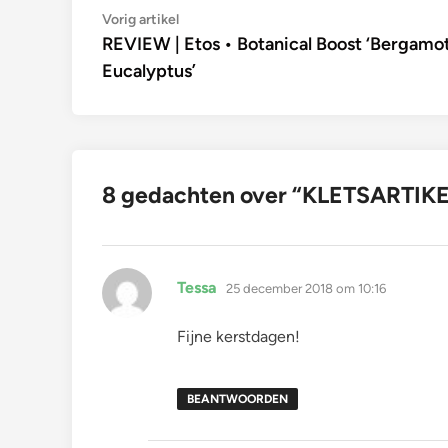
Bericht
Vorig
Vorig artikel
artikel:
REVIEW | Etos • Botanical Boost ‘Bergamo
navigatie
Eucalyptus’
8 gedachten over “
KLETSARTIKEL
schreef:
Tessa
25 december 2018 om 10:16
Fijne kerstdagen!
BEANTWOORDEN