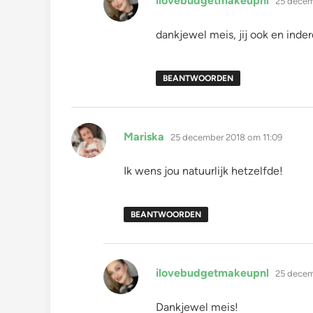
ilovebudgetmakeupnl
25 decem
dankjewel meis, jij ook en inder
BEANTWOORDEN
schreef:
Mariska
25 december 2018 om 11:09
Ik wens jou natuurlijk hetzelfde!
BEANTWOORDEN
schreef:
ilovebudgetmakeupnl
25 decem
Dankjewel meis!