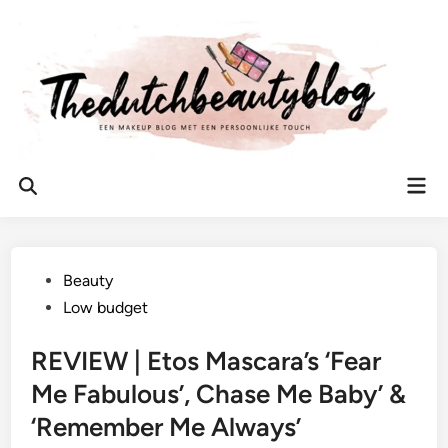
Ga
naar
de
inhoud
Hoo
Zoeken
openen
Geplaatst
Beauty
in
Low budget
REVIEW | Etos Mascara’s ‘Fear
Me Fabulous’, Chase Me Baby’ &
‘Remember Me Always’