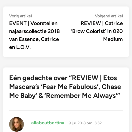
Bericht
Vorig
Vol
Vorig artikel
Volgend artikel
artikel:
artik
EVENT | Voorstellen
REVIEW | Catrice
navigatie
najaarscollectie 2018
‘Brow Colorist’ in 020
van Essence, Catrice
Medium
en L.O.V.
Eén gedachte over “
REVIEW | Etos
Mascara’s ‘Fear Me Fabulous’, Chase
Me Baby’ & ‘Remember Me Always’
”
schreef:
allaboutbertina
19 juli 2018 om 13:32