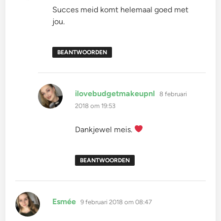
Succes meid komt helemaal goed met
jou.
BEANTWOORDEN
schreef:
ilovebudgetmakeupnl
8 februari
2018 om 19:53
Dankjewel meis.
BEANTWOORDEN
schreef:
Esmée
9 februari 2018 om 08:47