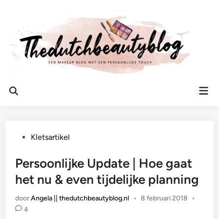
Ga
naar
de
inhoud
Hoo
Zoeken
openen
Geplaatst
Kletsartikel
in
Persoonlijke Update | Hoe gaat
het nu & even tijdelijke planning
door
Angela || thedutchbeautyblog.nl
•
8 februari 2018
•
4