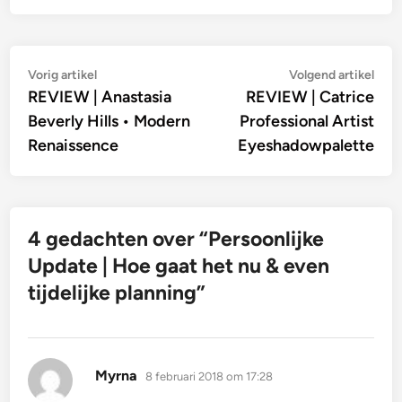
Bericht
Vorig
Vol
Vorig artikel
Volgend artikel
artikel:
artik
REVIEW | Anastasia
REVIEW | Catrice
navigatie
Beverly Hills • Modern
Professional Artist
Renaissence
Eyeshadowpalette
4 gedachten over “
Persoonlijke
Update | Hoe gaat het nu & even
tijdelijke planning
”
schreef:
Myrna
8 februari 2018 om 17:28