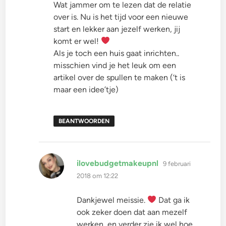
Wat jammer om te lezen dat de relatie
over is. Nu is het tijd voor een nieuwe
start en lekker aan jezelf werken, jij
komt er wel!
Als je toch een huis gaat inrichten..
misschien vind je het leuk om een
artikel over de spullen te maken (‘t is
maar een idee’tje)
BEANTWOORDEN
schreef:
ilovebudgetmakeupnl
9 februari
2018 om 12:22
Dankjewel meissie.
Dat ga ik
ook zeker doen dat aan mezelf
werken, en verder zie ik wel hoe