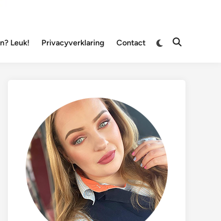
Overschakelen
? Leuk!
Privacyverklaring
Contact
Zoeken
naar
openen
donkere
modus