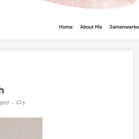
Home
About Me
Samenwerken
h
 2017
•
3