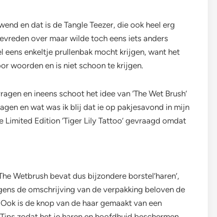
ewend en dat is de Tangle Teezer, die ook heel erg
tevreden over maar wilde toch eens iets anders
 eens enkeltje prullenbak mocht krijgen, want het
or woorden en is niet schoon te krijgen.
 vragen en ineens schoot het idee van ‘The Wet Brush’
ragen en wat was ik blij dat ie op pakjesavond in mijn
e Limited Edition ‘Tiger Lily Tattoo’ gevraagd omdat
The Wetbrush bevat dus bijzondere borstel’haren’,
lgens de omschrijving van de verpakking beloven de
jn. Ook is de knop van de haar gemaakt van een
 Tips zodat het je haren en hoofdhuid beschermen.