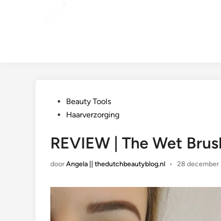
Geplaatst
Beauty Tools
in
Haarverzorging
REVIEW | The Wet Brus
door
Angela || thedutchbeautyblog.nl
•
28 december