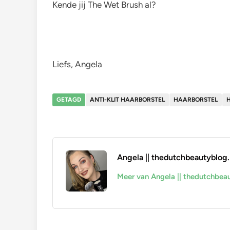
Kende jij The Wet Brush al?
Liefs, Angela
GETAGD
ANTI-KLIT HAARBORSTEL
HAARBORSTEL
Angela || thedutchbeautyblog.
Meer van Angela || thedutchbeau