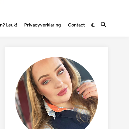
Overschakelen
? Leuk!
Privacyverklaring
Contact
Zoeken
naar
openen
donkere
modus