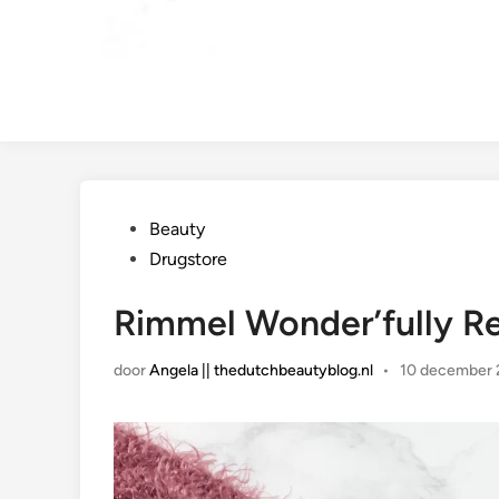
Geplaatst
Beauty
in
Drugstore
Rimmel Wonder’fully R
door
Angela || thedutchbeautyblog.nl
•
10 december 