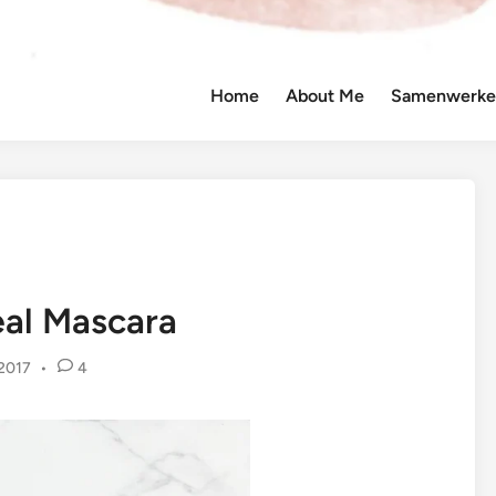
Home
About Me
Samenwerken
eal Mascara
2017
•
4