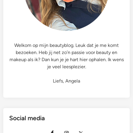
s
h
P
r
o
D
Welkom op mijn beautyblog. Leuk dat je me komt
e
bezoeken. Heb jij net zo’n passie voor beauty en
t
makeup als ik? Dan kun je je hart hier ophalen. Ik wens
a
je veel leesplezier.
n
g
Liefs, Angela
l
e
r
Social media