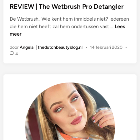
a
REVIEW | The Wetbrush Pro Detangler
t
De Wetbrush.. Wie kent hem inmiddels niet? Iedereen
s
R
die hem niet heeft zal hem ondertussen vast …
Lees
t
E
meer
i
V
n
door
Angela || thedutchbeautyblog.nl
•
14 februari 2020
•
I
4
E
W
|
T
h
e
W
e
t
b
r
u