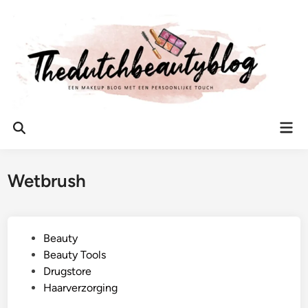
Ga
naar
de
inhoud
Hoo
Zoeken
openen
Wetbrush
G
Beauty
e
Beauty Tools
p
Drugstore
l
Haarverzorging
a