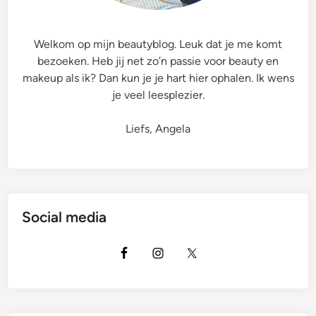
e
‘
Welkom op mijn beautyblog. Leuk dat je me komt
S
bezoeken. Heb jij net zo’n passie voor beauty en
u
makeup als ik? Dan kun je je hart hier ophalen. Ik wens
n
je veel leesplezier.
G
l
Liefs, Angela
o
w
’
L
i
Social media
m
i
t
e
d
E