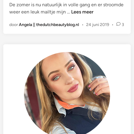
De zomer is nu natuurlijk in volle gang en er stroomde
a
P
weer een leuk mailtje mijn …
Lees meer
t
E
s
door
Angela || thedutchbeautyblog.nl
•
24 juni 2019
•
3
R
t
S
i
B
n
E
R
I
C
H
T
|
C
a
t
r
i
c