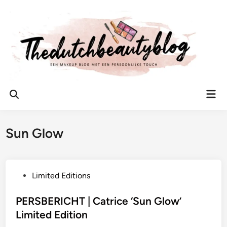
Ga
naar
de
inhoud
Hoo
Zoeken
openen
Sun Glow
G
Limited Editions
e
p
PERSBERICHT | Catrice ‘Sun Glow’
l
Limited Edition
a