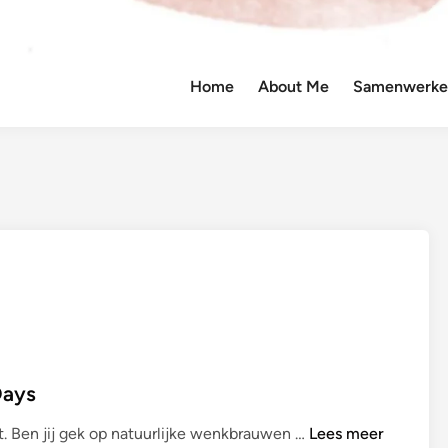
Home
About Me
Samenwerken
Days
R
t. Ben jij gek op natuurlijke wenkbrauwen …
Lees meer