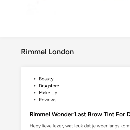
Rimmel London
G
Beauty
e
Drugstore
p
Make Up
l
Reviews
a
a
Rimmel Wonder’Last Brow Tint For 
t
Heey lieve lezer, wat leuk dat je weer langs kom
s