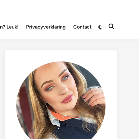
Overschakelen
? Leuk!
Privacyverklaring
Contact
Zoeken
naar
openen
donkere
modus