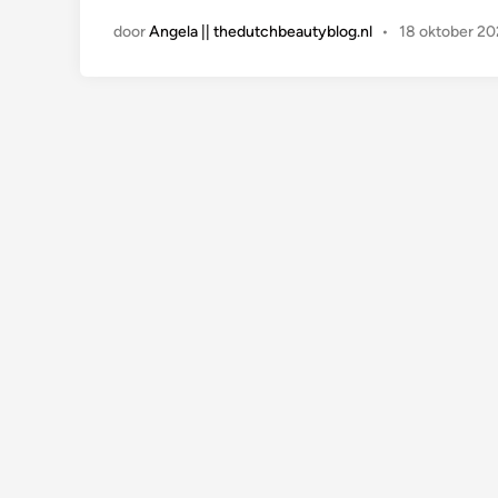
t
door
Angela || thedutchbeautyblog.nl
•
18 oktober 20
i
n