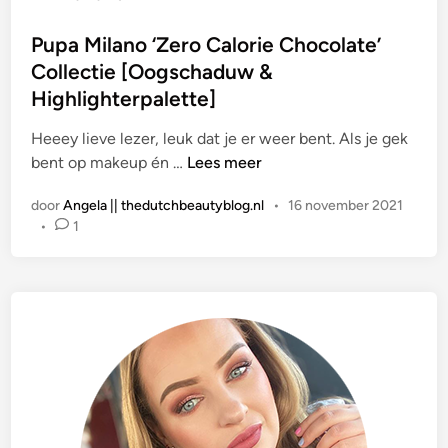
a
t
Pupa Milano ‘Zero Calorie Chocolate’
s
Collectie [Oogschaduw &
t
Highlighterpalette]
i
n
Heeey lieve lezer, leuk dat je er weer bent. Als je gek
P
bent op makeup én …
Lees meer
u
door
Angela || thedutchbeautyblog.nl
•
16 november 2021
p
•
1
a
M
i
l
a
n
o
‘
Z