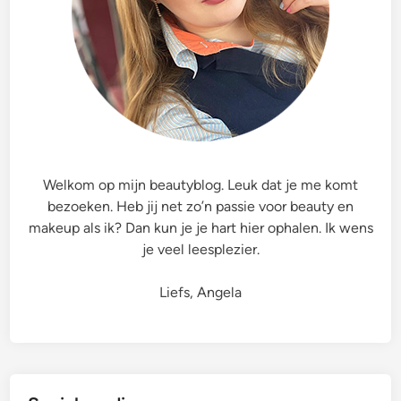
e
r
o
C
a
l
o
r
i
Welkom op mijn beautyblog. Leuk dat je me komt
e
bezoeken. Heb jij net zo’n passie voor beauty en
C
makeup als ik? Dan kun je je hart hier ophalen. Ik wens
h
je veel leesplezier.
o
c
Liefs, Angela
o
l
a
t
e