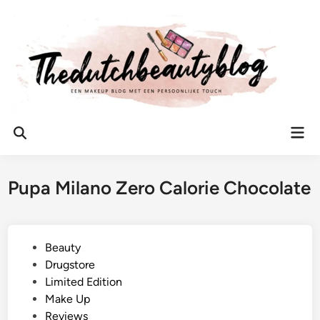
Ga
naar
de
inhoud
Hoo
Zoeken
openen
Pupa Milano Zero Calorie Chocolate
G
Beauty
e
Drugstore
p
Limited Edition
l
Make Up
a
Reviews