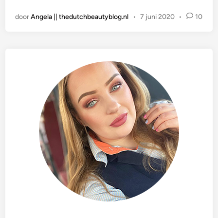
a
door
Angela || thedutchbeautyblog.nl
•
7 juni 2020
•
10
t
s
t
i
n