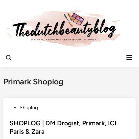
Ga
naar
de
inhoud
Hoo
Zoeken
openen
Primark Shoplog
G
Shoplog
e
p
SHOPLOG | DM Drogist, Primark, ICI
l
Paris & Zara
a