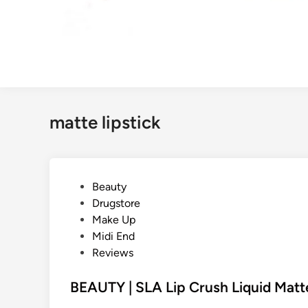
matte lipstick
G
Beauty
e
Drugstore
p
Make Up
l
Midi End
a
Reviews
a
t
BEAUTY | SLA Lip Crush Liquid Matte
s