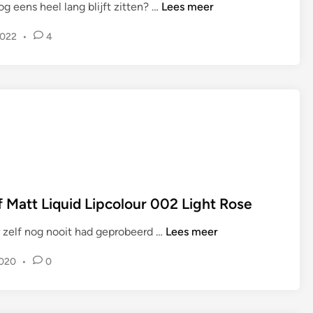
B
og eens heel lang blijft zitten? …
Lees meer
E
2022
•
4
A
U
T
Y
|
S
L
A
L
i
 Matt Liquid Lipcolour 002 Light Rose
p
C
R
 zelf nog nooit had geprobeerd …
Lees meer
r
E
u
2020
•
0
V
s
I
h
E
L