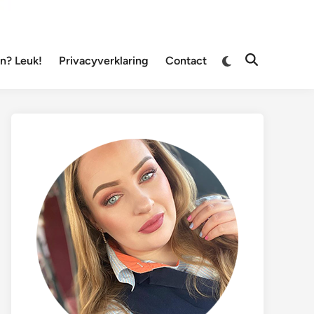
Overschakelen
? Leuk!
Privacyverklaring
Contact
Zoeken
naar
openen
donkere
modus