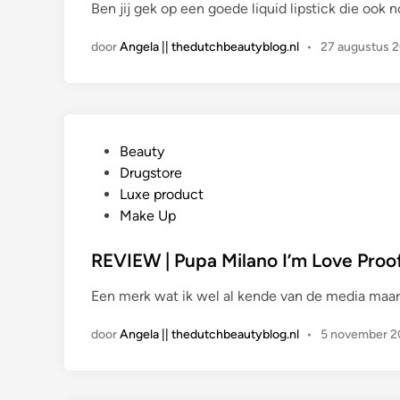
Ben jij gek op een goede liquid lipstick die ook n
t
i
door
Angela || thedutchbeautyblog.nl
•
27 augustus 
n
G
Beauty
e
Drugstore
p
Luxe product
l
Make Up
a
a
REVIEW | Pupa Milano I’m Love Proof
t
Een merk wat ik wel al kende van de media maar
s
t
door
Angela || thedutchbeautyblog.nl
•
5 november 
i
n