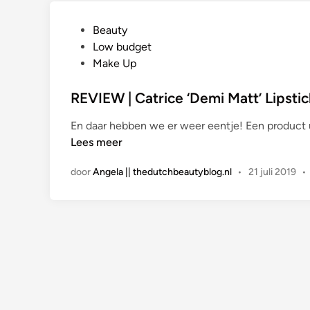
G
Beauty
e
Low budget
p
Make Up
l
a
REVIEW | Catrice ‘Demi Matt’ Lipstick
a
En daar hebben we er weer eentje! Een product u
t
Lees meer
s
t
door
Angela || thedutchbeautyblog.nl
•
21 juli 2019
•
i
n